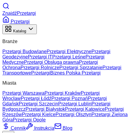
ZnajdźPrzetargi
Przetargi
Katalog
Branże
Przetargi Budowlane
Przetargi Elektryczne
Przetargi
Geodezyjne
Przetargi IT
Przetargi Leśne
Przetargi
Medyczne
Przetargi Obsługa prawna
Przetargi
Ochrona
Przetargi Rolnicze
Przetargi Sprzątanie
Przetargi
Transportowe
Przetargi
Biznes Polska Przetargi
Miasta
Przetargi Warszawa
Przetargi Kraków
Przetargi
Wrocław
Przetargi Łódź
Przetargi Poznań
Przetargi
Gdańsk
Przetargi Szczecin
Przetargi Lublin
Przetargi
Bydgoszcz
Przetargi Białystok
Przetargi Katowice
Przetargi
Rzeszów
Przetargi Kielce
Przetargi Olsztyn
Przetargi Zielona
Góra
Przetargi Opole
Cennik
Instrukcja
Blog