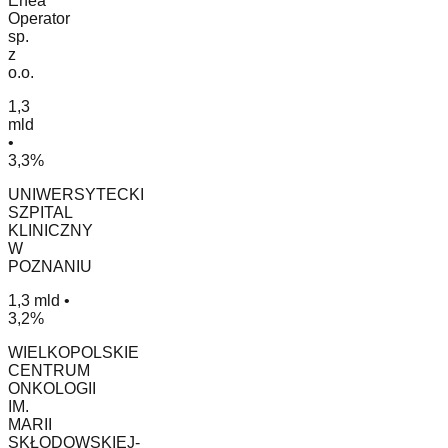
Enea
Operator
sp.
z
o.o.
1,3
mld
•
3,3%
UNIWERSYTECKI
SZPITAL
KLINICZNY
W
POZNANIU
1,3 mld •
3,2%
WIELKOPOLSKIE
CENTRUM
ONKOLOGII
IM.
MARII
SKŁODOWSKIEJ-