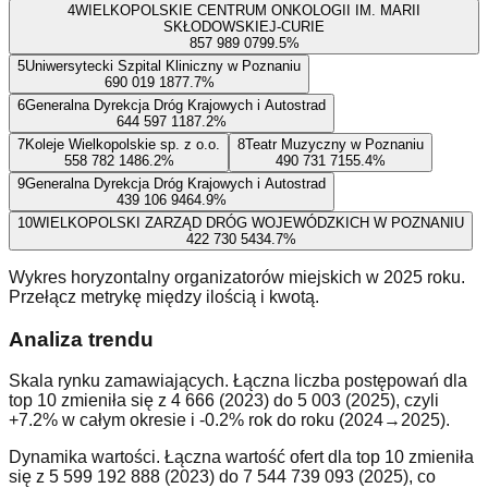
4
WIELKOPOLSKIE CENTRUM ONKOLOGII IM. MARII
SKŁODOWSKIEJ-CURIE
857 989 079
9.5
%
5
Uniwersytecki Szpital Kliniczny w Poznaniu
690 019 187
7.7
%
6
Generalna Dyrekcja Dróg Krajowych i Autostrad
644 597 118
7.2
%
7
Koleje Wielkopolskie sp. z o.o.
8
Teatr Muzyczny w Poznaniu
558 782 148
6.2
%
490 731 715
5.4
%
9
Generalna Dyrekcja Dróg Krajowych i Autostrad
439 106 946
4.9
%
10
WIELKOPOLSKI ZARZĄD DRÓG WOJEWÓDZKICH W POZNANIU
422 730 543
4.7
%
Wykres horyzontalny organizatorów miejskich w 2025 roku.
Przełącz metrykę między ilością i kwotą.
Analiza trendu
Skala rynku zamawiających. Łączna liczba postępowań dla
top 10 zmieniła się z 4 666 (2023) do 5 003 (2025), czyli
+7.2% w całym okresie i -0.2% rok do roku (2024→2025).
Dynamika wartości. Łączna wartość ofert dla top 10 zmieniła
się z 5 599 192 888 (2023) do 7 544 739 093 (2025), co