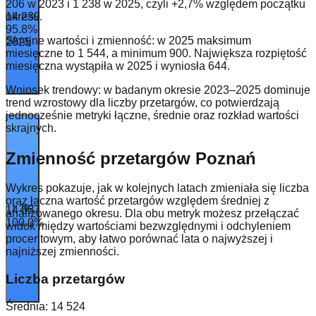
206 w 2023 i 1 238 w 2025, czyli +2,7% względem początku
14 239
okresu.
95.8
%
Skrajne wartości i zmienność: w 2025 maksimum
2025
miesięczne to 1 544, a minimum 900. Największa rozpiętość
miesięczna wystąpiła w 2025 i wyniosła 644.
Wniosek trendowy: w badanym okresie 2023–2025 dominuje
trend wzrostowy dla liczby przetargów, co potwierdzają
jednocześnie metryki łączne, średnie oraz rozkład wartości
skrajnych.
Zmienność przetargów Poznań
Wykres pokazuje, jak w kolejnych latach zmieniała się liczba
oraz łączna wartość przetargów względem średniej z
1 292
14 857
analizowanego okresu. Dla obu metryk możesz przełączać
100.0
%
widok między wartościami bezwzględnymi i odchyleniem
procentowym, aby łatwo porównać lata o najwyższej i
najniższej zmienności.
Liczba przetargów
Średnia:
14 524