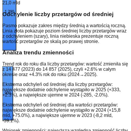
21,0 mld
1 290
Odchylenie liczby przetargów od średniej
Pasmo pokazuje zakres między średnią a wartością roczną.
Linia
złota
pokazuje poziom średniej liczby przetargów wraz
z odchyleniem (szary), linia
niebieska
prezentuje roczną
wartość przetargów ze skalą po prawej stronie.
Analiza trendu zmienności
Trend rok do roku dla liczby przetargów: wartość zmieniła się
z 14 477 (2023) do 14 857 (2025), czyli +2.6% w całym
okresie oraz +4.3% rok do roku (2024→2025).
Ekstrema odchyleń od średniej dla liczby przetargów:
największe dodatnie odchylenie wystąpiło w 2025 (+333,
900
+2.3%), a największe ujemne w 2024 (-285, -2.0%).
Ekstrema odchyleń od średniej dla wartości przetargów:
największe dodatnie odchylenie wystąpiło w 2024 (+15,8
mld, +75.0%), a największe ujemne w 2023 (-8,2 mld,
-39.1%).
Wniosek zmienności: najwyższą względną zmienność liczby