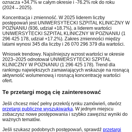
oznacza +34.7% w całym okresie i -76.2% rok do roku
(2024→2025).
Koncentracja i zmienność. W 2025 liderem liczby
postępowań jest UNIWERSYTECKI SZPITAL KLINICZNY W
POZNANIU (936, udział +18.7%), a liderem wartości
UNIWERSYTECKI SZPITAL KLINICZNY W POZNANIU (1
296 425 178, udział +17.2%). Zakres zmienności między
latami wynosi 345 dla liczby i 26 070 296 379 dla wartości.
Wniosek trendowy. Najsilniejszy wzrost wartości w okresie
2023–2025 odnotował UNIWERSYTECKI SZPITAL
KLINICZNY W POZNANIU (1 296 425 178). Trend dla
rankingu największych zamawiających wskazuje na rosnącą
aktywność wolumenową i rosnącą koncentrację wartości
ofert.
Te przetargi mogą cię zainteresować
Jeśli chcesz mieć pełny przekrój rynku zamówień, otwórz
przetargi publiczne wyszukiwarka
. W jednym miejscu
zobaczysz nowe postępowania i szybko zawęzisz wyniki do
ważnych tematów.
Jeśli szukasz podobnych postępowań, sprawdź
przetargi