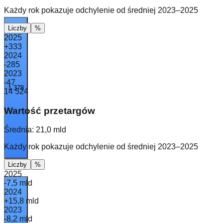
Każdy rok pokazuje odchylenie od średniej 2023–2025
Liczby
%
2025
+333
2024
-285
2023
-47
1 378
14 524
Wartość przetargów
Średnia:
21,0 mld
Każdy rok pokazuje odchylenie od średniej 2023–2025
Liczby
%
2025
-7,5 mld
2024
+15,8 mld
2023
-8,2 mld