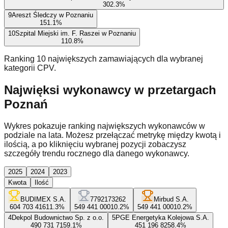
30
2.3
%
9
Areszt Śledczy w Poznaniu
15
1.1
%
10
Szpital Miejski im. F. Raszei w Poznaniu
11
0.8
%
Ranking 10 największych zamawiających dla wybranej
kategorii CPV.
Najwięksi wykonawcy w przetargach
Poznań
Wykres pokazuje ranking największych wykonawców w
podziale na lata. Możesz przełączać metrykę między kwotą i
ilością, a po kliknięciu wybranej pozycji zobaczysz
szczegóły trendu rocznego dla danego wykonawcy.
2025
2024
2023
Kwota
Ilość
BUDIMEX S.A.
7792173262
Mirbud S.A.
604 703 416
11.3
%
549 441 000
10.2
%
549 441 000
10.2
%
4
Dekpol Budownictwo Sp. z o.o.
5
PGE Energetyka Kolejowa S.A.
490 731 715
9.1
%
451 196 825
8.4
%