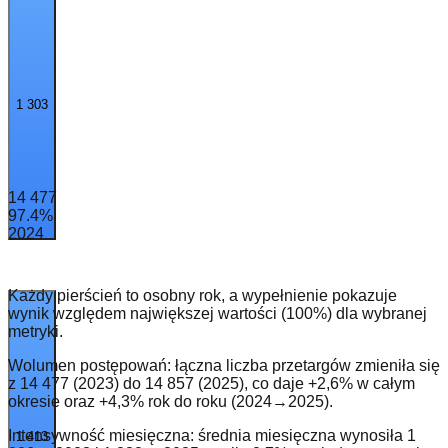
1 303
14 477
97.4
%
2024
Każdy pierścień to osobny rok, a wypełnienie pokazuje
wynik względem największej wartości (100%) dla wybranej
metryki.
Wolumen postępowań: łączna liczba przetargów zmieniła się
z 14 477 (2023) do 14 857 (2025), co daje +2,6% w całym
okresie oraz +4,3% rok do roku (2024→2025).
Intensywność miesięczna: średnia miesięczna wynosiła 1
1 413