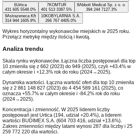
6
Urtica
7
KOMTUR
8
Abbott Medical Sp. z o. o.
431 605 554
8.0
%
401 513 338
7.5
%
394 244 712
7.3
%
9
Astrazeneca Kft
10
KOBYLARNIA S.A.
314 944 160
5.9
%
266 767 440
5.0
%
Wykres horyzontalny wykonawców miejskich w 2025 roku.
Przełącz metrykę między ilością i kwotą.
Analiza trendu
Skala rynku wykonawców. Łączna liczba postępowań dla top
10 zmieniła się z 662 (2023) do 949 (2025), czyli +43.4% w
całym okresie i +12.3% rok do roku (2024→2025).
Dynamika wartości. Łączna wartość ofert dla top 10 zmieniła
się z 2 861 148 827 (2023) do 4 454 589 161 (2025), co
oznacza +55.7% w całym okresie i -84.2% rok do roku
(2024→2025).
Koncentracja i zmienność. W 2025 liderem liczby
postępowań jest Urtica (194, udział +20.4%), a liderem
wartości BUDIMEX S.A. (604 703 416, udział +13.6%).
Zakres zmienności między latami wynosi 287 dla liczby i 25
259 772 220 dla wartości.