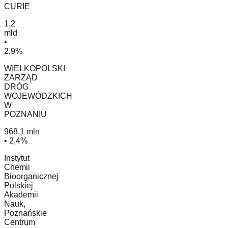
CURIE
1,2
mld
•
2,9%
WIELKOPOLSKI
ZARZĄD
DRÓG
WOJEWÓDZKICH
W
POZNANIU
968,1 mln
• 2,4%
Instytut
Chemii
Bioorganicznej
Polskiej
Akademii
Nauk,
Poznańskie
Centrum