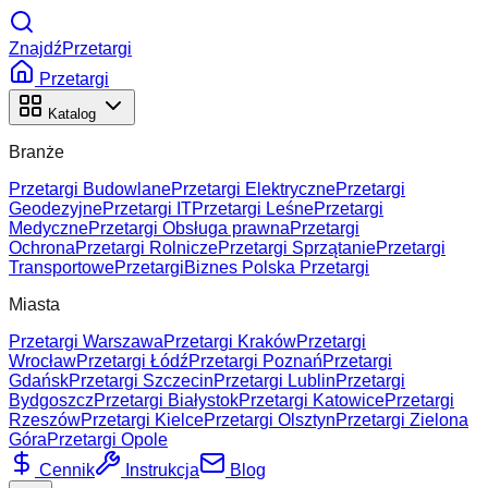
ZnajdźPrzetargi
Przetargi
Katalog
Branże
Przetargi Budowlane
Przetargi Elektryczne
Przetargi
Geodezyjne
Przetargi IT
Przetargi Leśne
Przetargi
Medyczne
Przetargi Obsługa prawna
Przetargi
Ochrona
Przetargi Rolnicze
Przetargi Sprzątanie
Przetargi
Transportowe
Przetargi
Biznes Polska Przetargi
Miasta
Przetargi Warszawa
Przetargi Kraków
Przetargi
Wrocław
Przetargi Łódź
Przetargi Poznań
Przetargi
Gdańsk
Przetargi Szczecin
Przetargi Lublin
Przetargi
Bydgoszcz
Przetargi Białystok
Przetargi Katowice
Przetargi
Rzeszów
Przetargi Kielce
Przetargi Olsztyn
Przetargi Zielona
Góra
Przetargi Opole
Cennik
Instrukcja
Blog