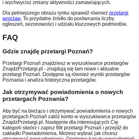
i wychwycisz zmiany aktywności zamawiających.
Dla pełniejszego obrazu rynku sprawdź również
przetargi
wroclaw
. To przydatne źródło do porównania liczby
ogłoszeń, sezonowości i udziału kluczowych podmiotów.
FAQ
Gdzie znajdę przetargi Poznań?
Przetargi
Poznań
znajdziesz w wyszukiwarce przetargów
ZnajdzPrzetargi.pl - znajdują się tam nowe i aktualne
przetargi
Poznań
. Dostępne są również wyniki przetargów
Poznania
i analiza historyczna przetargów.
Jak otrzymywać powiadomienia o nowych
przetargach
Poznania
?
Aby być na bieżąco i otrzymywać powiadomienia o nowych
przetargach
Poznań
załóż konto w wyszukiwarce przetargów
ZnajdzPrzetargi.pl. Następnie dla interesujących Cię
kategorii stwórz i zapisz filtr przetargi
Poznań
i przejdź do
zakładki Powiadomienia. Możesz wybrać jak chcesz
otrzymywać powiadomienia. Dostępne kanały powiadomień