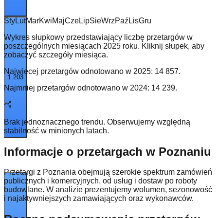
Sty
Lut
Mar
Kwi
Maj
Cze
Lip
Sie
Wrz
Paź
Lis
Gru
Wykres słupkowy przedstawiający liczbę przetargów w
poszczególnych miesiącach 2025 roku. Kliknij słupek, aby
zobaczyć szczegóły miesiąca.
Najwięcej przetargów odnotowano w
2025
:
14 857
.
1 203
Najmniej przetargów odnotowano w
2024
:
14 239
.
Brak jednoznacznego trendu. Obserwujemy względną
stabilność w minionych latach.
Informacje o przetargach w Poznaniu
Przetargi z Poznania obejmują szerokie spektrum zamówień
publicznych i komercyjnych, od usług i dostaw po roboty
budowlane. W analizie prezentujemy wolumen, sezonowość
i najaktywniejszych zamawiających oraz wykonawców.