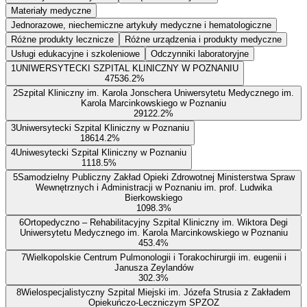
Materiały medyczne
Jednorazowe, niechemiczne artykuły medyczne i hematologiczne
Różne produkty lecznicze
Różne urządzenia i produkty medyczne
Usługi edukacyjne i szkoleniowe
Odczynniki laboratoryjne
1
UNIWERSYTECKI SZPITAL KLINICZNY W POZNANIU
475
36.2
%
2
Szpital Kliniczny im. Karola Jonschera Uniwersytetu Medycznego im.
Karola Marcinkowskiego w Poznaniu
291
22.2
%
3
Uniwersytecki Szpital Kliniczny w Poznaniu
186
14.2
%
4
Uniwesytecki Szpital Kliniczny w Poznaniu
111
8.5
%
5
Samodzielny Publiczny Zakład Opieki Zdrowotnej Ministerstwa Spraw
Wewnętrznych i Administracji w Poznaniu im. prof. Ludwika
Bierkowskiego
109
8.3
%
6
Ortopedyczno – Rehabilitacyjny Szpital Kliniczny im. Wiktora Degi
Uniwersytetu Medycznego im. Karola Marcinkowskiego w Poznaniu
45
3.4
%
7
Wielkopolskie Centrum Pulmonologii i Torakochirurgii im. eugenii i
Janusza Zeylandów
30
2.3
%
8
Wielospecjalistyczny Szpital Miejski im. Józefa Strusia z Zakładem
Opiekuńczo-Leczniczym SPZOZ