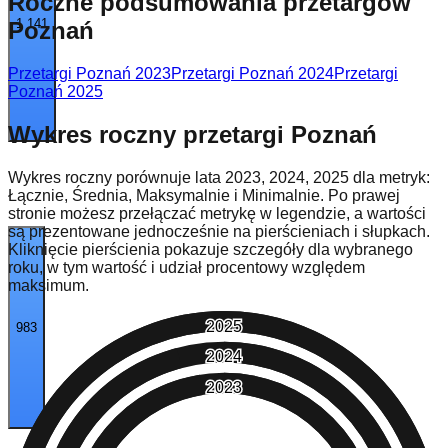
Roczne podsumowania przetargów
1 141
Poznań
Przetargi Poznań 2023
Przetargi Poznań 2024
Przetargi
Poznań 2025
Wykres roczny przetargi Poznań
Wykres roczny porównuje lata 2023, 2024, 2025 dla metryk:
Łącznie, Średnia, Maksymalnie i Minimalnie. Po prawej
stronie możesz przełączać metrykę w legendzie, a wartości
są prezentowane jednocześnie na pierścieniach i słupkach.
Kliknięcie pierścienia pokazuje szczegóły dla wybranego
roku, w tym wartość i udział procentowy względem
maksimum.
2025
983
2024
2023