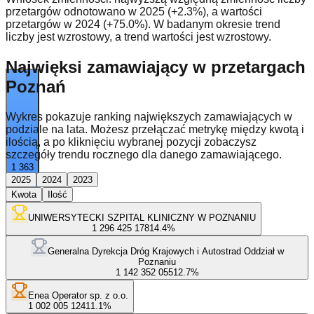
przetargów odnotowano w 2025 (+2.3%), a wartości
przetargów w 2024 (+75.0%). W badanym okresie trend
liczby jest wzrostowy, a trend wartości jest wzrostowy.
Najwięksi zamawiający w przetargach
Poznań
Wykres pokazuje ranking największych zamawiających w
podziale na lata. Możesz przełączać metrykę między kwotą i
ilością, a po kliknięciu wybranej pozycji zobaczysz
szczegóły trendu rocznego dla danego zamawiającego.
1 363
2025
2024
2023
Kwota
Ilość
UNIWERSYTECKI SZPITAL KLINICZNY W POZNANIU
1 296 425 178
14.4
%
Generalna Dyrekcja Dróg Krajowych i Autostrad Oddział w
Poznaniu
1 142 352 055
12.7
%
Enea Operator sp. z o.o.
1 002 005 124
11.1
%