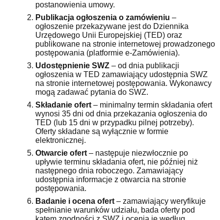
postanowienia umowy.
Publikacja ogłoszenia o zamówieniu
–
ogłoszenie przekazywane jest do Dziennika
Urzędowego Unii Europejskiej (TED) oraz
publikowane na stronie internetowej prowadzonego
postępowania (platformie e-Zamówienia).
Udostępnienie SWZ
– od dnia publikacji
ogłoszenia w TED zamawiający udostępnia SWZ
na stronie internetowej postępowania. Wykonawcy
mogą zadawać pytania do SWZ.
Składanie ofert
– minimalny termin składania ofert
wynosi 35 dni od dnia przekazania ogłoszenia do
TED (lub 15 dni w przypadku pilnej potrzeby).
Oferty składane są wyłącznie w formie
elektronicznej.
Otwarcie ofert
– następuje niezwłocznie po
upływie terminu składania ofert, nie później niż
następnego dnia roboczego. Zamawiający
udostępnia informacje z otwarcia na stronie
postępowania.
Badanie i ocena ofert
– zamawiający weryfikuje
spełnianie warunków udziału, bada oferty pod
kątem zgodności z SWZ i ocenia je według