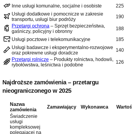
Inne usługi komunalne, socjalne i osobiste
225
Usługi dodatkowe i pomocnicze w zakresie
190
transportu, usługi biur podróży
Przetargi ochrona
–
Sprzęt bezpieczeństwa,
188
gaśniczy, policyjny i obronny
Usługi pocztowe i telekomunikacyjne
185
Usługi badawcze i eksperymentalno-rozwojowe
140
oraz pokrewne usługi doradcze
Przetargi rolnicze
–
Produkty rolnictwa, hodowli,
126
rybołówstwa, leśnictwa i podobne
Najdroższe zamówienia –
przetargu
nieograniczonego
w 2025
Nazwa
Zamawiający
Wykonawca
Wartoś
zamówienia
Świadczenie
usługi
kompleksowej
polegającej na