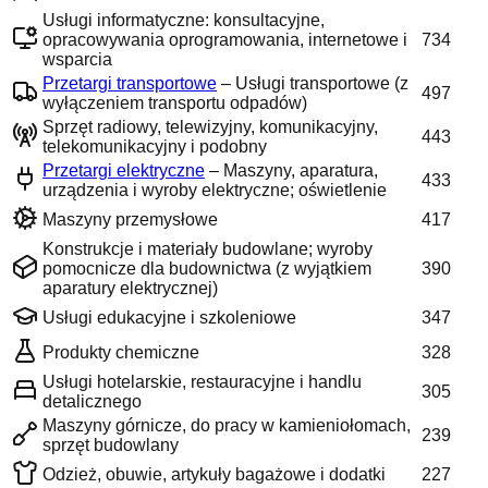
Usługi informatyczne: konsultacyjne,
opracowywania oprogramowania, internetowe i
734
wsparcia
Przetargi transportowe
–
Usługi transportowe (z
497
wyłączeniem transportu odpadów)
Sprzęt radiowy, telewizyjny, komunikacyjny,
443
telekomunikacyjny i podobny
Przetargi elektryczne
–
Maszyny, aparatura,
433
urządzenia i wyroby elektryczne; oświetlenie
Maszyny przemysłowe
417
Konstrukcje i materiały budowlane; wyroby
pomocnicze dla budownictwa (z wyjątkiem
390
aparatury elektrycznej)
Usługi edukacyjne i szkoleniowe
347
Produkty chemiczne
328
Usługi hotelarskie, restauracyjne i handlu
305
detalicznego
Maszyny górnicze, do pracy w kamieniołomach,
239
sprzęt budowlany
Odzież, obuwie, artykuły bagażowe i dodatki
227