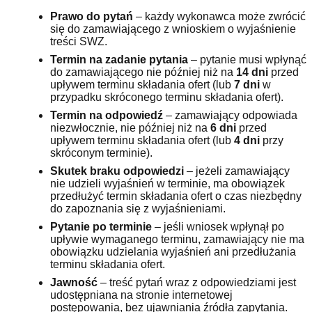
Prawo do pytań
– każdy wykonawca może zwrócić
się do zamawiającego z wnioskiem o wyjaśnienie
treści SWZ.
Termin na zadanie pytania
– pytanie musi wpłynąć
do zamawiającego nie później niż na
14 dni
przed
upływem terminu składania ofert (lub
7 dni
w
przypadku skróconego terminu składania ofert).
Termin na odpowiedź
– zamawiający odpowiada
niezwłocznie, nie później niż na
6 dni
przed
upływem terminu składania ofert (lub
4 dni
przy
skróconym terminie).
Skutek braku odpowiedzi
– jeżeli zamawiający
nie udzieli wyjaśnień w terminie, ma obowiązek
przedłużyć termin składania ofert o czas niezbędny
do zapoznania się z wyjaśnieniami.
Pytanie po terminie
– jeśli wniosek wpłynął po
upływie wymaganego terminu, zamawiający nie ma
obowiązku udzielania wyjaśnień ani przedłużania
terminu składania ofert.
Jawność
– treść pytań wraz z odpowiedziami jest
udostępniana na stronie internetowej
postępowania, bez ujawniania źródła zapytania.