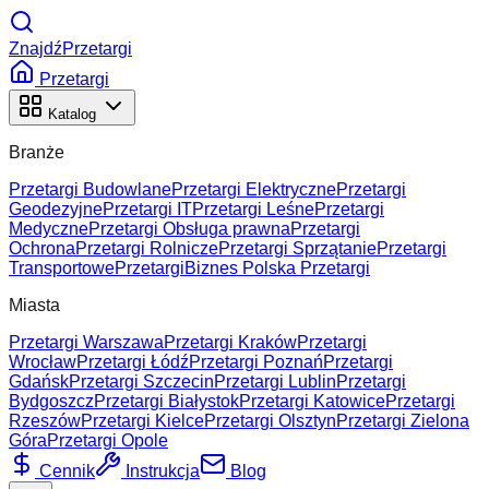
ZnajdźPrzetargi
Przetargi
Katalog
Branże
Przetargi Budowlane
Przetargi Elektryczne
Przetargi
Geodezyjne
Przetargi IT
Przetargi Leśne
Przetargi
Medyczne
Przetargi Obsługa prawna
Przetargi
Ochrona
Przetargi Rolnicze
Przetargi Sprzątanie
Przetargi
Transportowe
Przetargi
Biznes Polska Przetargi
Miasta
Przetargi Warszawa
Przetargi Kraków
Przetargi
Wrocław
Przetargi Łódź
Przetargi Poznań
Przetargi
Gdańsk
Przetargi Szczecin
Przetargi Lublin
Przetargi
Bydgoszcz
Przetargi Białystok
Przetargi Katowice
Przetargi
Rzeszów
Przetargi Kielce
Przetargi Olsztyn
Przetargi Zielona
Góra
Przetargi Opole
Cennik
Instrukcja
Blog