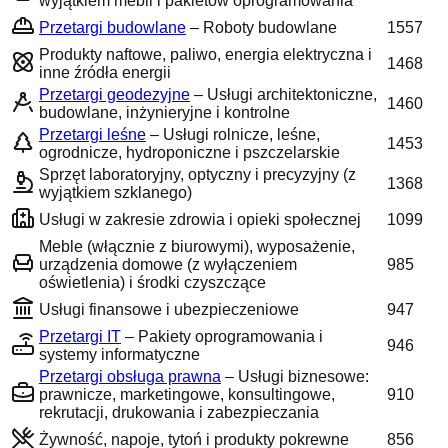
wyjątkiem mebli i pakietów oprogramowania
Przetargi budowlane
–
Roboty budowlane
1557
Produkty naftowe, paliwo, energia elektryczna i
1468
inne źródła energii
Przetargi geodezyjne
–
Usługi architektoniczne,
1460
budowlane, inżynieryjne i kontrolne
Przetargi leśne
–
Usługi rolnicze, leśne,
1453
ogrodnicze, hydroponiczne i pszczelarskie
Sprzęt laboratoryjny, optyczny i precyzyjny (z
1368
wyjątkiem szklanego)
Usługi w zakresie zdrowia i opieki społecznej
1099
Meble (włącznie z biurowymi), wyposażenie,
urządzenia domowe (z wyłączeniem
985
oświetlenia) i środki czyszczące
Usługi finansowe i ubezpieczeniowe
947
Przetargi IT
–
Pakiety oprogramowania i
946
systemy informatyczne
Przetargi obsługa prawna
–
Usługi biznesowe:
prawnicze, marketingowe, konsultingowe,
910
rekrutacji, drukowania i zabezpieczania
Żywność, napoje, tytoń i produkty pokrewne
856