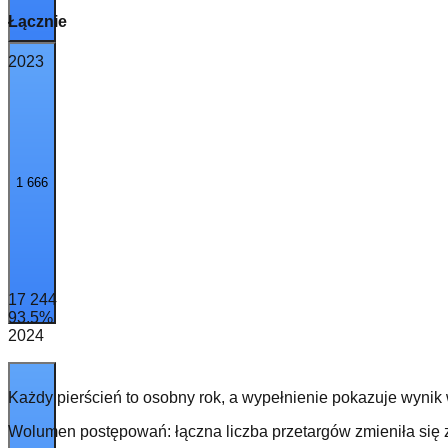
Łącznie
2023
1 666
17 244
93.5
%
2024
Każdy pierścień to osobny rok, a wypełnienie pokazuje wynik
Wolumen postępowań: łączna liczba przetargów zmieniła się 