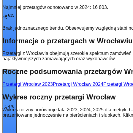
Najmniej przetargów odnotowano w
2024
:
16 803
.
1 635
Brak jednoznacznego trendu. Obserwujemy względną stabilno
Informacje o przetargach w Wrocławiu
Przetargi z Wrocławia obejmują szerokie spektrum zamówień 
najaktywniejszych zamawiających oraz wykonawców.
Roczne podsumowania przetargów W
Przetargi Wrocław 2023
Przetargi Wrocław 2024
Przetargi Wr
Wykres roczny przetargi Wrocław
1 476
Wykres roczny porównuje lata 2023, 2024, 2025 dla metryk: Łą
prezentowane jednocześnie na pierścieniach i słupkach. Klik