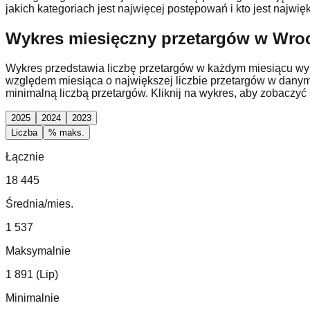
jakich kategoriach jest najwięcej postępowań i kto jest na
Wykres miesięczny przetargów w Wro
Wykres przedstawia liczbę przetargów w każdym miesiącu wybr
względem miesiąca o największej liczbie przetargów w danym
minimalną liczbą przetargów. Kliknij na wykres, aby zobaczyć
2025
2024
2023
Liczba
% maks.
Łącznie
18 445
Średnia/mies.
1 537
Maksymalnie
1 891 (Lip)
Minimalnie