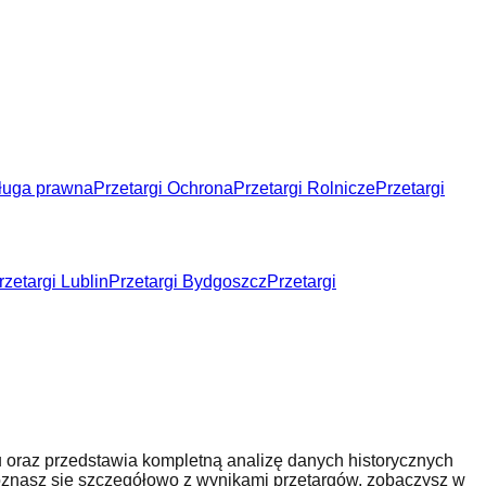
sługa prawna
Przetargi Ochrona
Przetargi Rolnicze
Przetargi
rzetargi Lublin
Przetargi Bydgoszcz
Przetargi
iu oraz przedstawia kompletną analizę danych historycznych
apoznasz się szczegółowo z wynikami przetargów, zobaczysz w