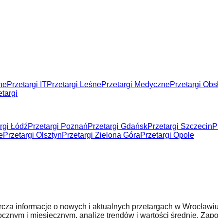
ne
Przetargi IT
Przetargi Leśne
Przetargi Medyczne
Przetargi Ob
targi
rgi Łódź
Przetargi Poznań
Przetargi Gdańsk
Przetargi Szczecin
P
e
Przetargi Olsztyn
Przetargi Zielona Góra
Przetargi Opole
tarcza informacje o nowych i aktualnych przetargach w Wrocław
 rocznym i miesięcznym, analizę trendów i wartości średnie. Z