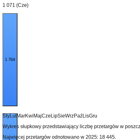
1 071 (Cze)
1 764
Sty
Lut
Mar
Kwi
Maj
Cze
Lip
Sie
Wrz
Paź
Lis
Gru
Wykres słupkowy przedstawiający liczbę przetargów w poszcz
Najwięcej przetargów odnotowano w
2025
:
18 445
.