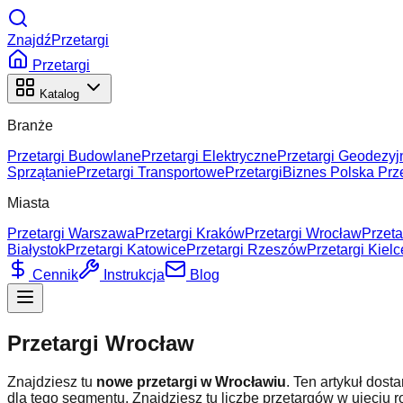
ZnajdźPrzetargi
Przetargi
Katalog
Branże
Przetargi Budowlane
Przetargi Elektryczne
Przetargi Geodezyj
Sprzątanie
Przetargi Transportowe
Przetargi
Biznes Polska Prze
Miasta
Przetargi Warszawa
Przetargi Kraków
Przetargi Wrocław
Przeta
Białystok
Przetargi Katowice
Przetargi Rzeszów
Przetargi Kielc
Cennik
Instrukcja
Blog
Przetargi Wrocław
Znajdziesz tu
nowe przetargi w Wrocławiu
. Ten artykuł dos
dla tego segmentu. Znajdziesz tu liczbę przetargów w ujęciu