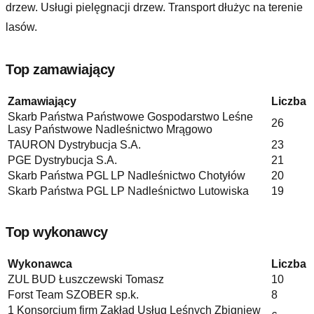
drzew. Usługi pielęgnacji drzew. Transport dłużyc na terenie
lasów
.
Top zamawiający
Zamawiający
Liczba
Skarb Państwa Państwowe Gospodarstwo Leśne
26
Lasy Państwowe Nadleśnictwo Mrągowo
TAURON Dystrybucja S.A.
23
PGE Dystrybucja S.A.
21
Skarb Państwa PGL LP Nadleśnictwo Chotyłów
20
Skarb Państwa PGL LP Nadleśnictwo Lutowiska
19
Top wykonawcy
Wykonawca
Liczba
ZUL BUD Łuszczewski Tomasz
10
Forst Team SZOBER sp.k.
8
1 Konsorcjum firm Zakład Usług Leśnych Zbigniew