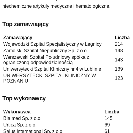
niechemiczne artykuły medyczne i hematologiczne
.
Top zamawiający
Zamawiający
Liczba
Wojewódzki Szpital Specjalistyczny w Legnicy
214
Zamojski Szpital Niepubliczny Sp. z o.o.
148
Warszawski Szpital Południowy spółka z
143
ograniczoną odpowiedzialnością
Uniwersytecki Szpital Kliniczny nr 4 w Lublinie
139
UNIWERSYTECKI SZPITAL KLINICZNY W
123
POZNANIU
Top wykonawcy
Wykonawca
Liczba
Bialmed Sp. z o.o.
145
Urtica Sp. z o.o.
69
Salus International Sp. z o.o.
61