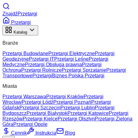
ZnajdźPrzetargi
Przetargi
Katalog
Branże
Przetargi Budowlane
Przetargi Elektryczne
Przetargi
Geodezyjne
Przetargi IT
Przetargi Leśne
Przetargi
Medyczne
Przetargi Obsługa prawna
Przetargi
Ochrona
Przetargi Rolnicze
Przetargi Sprzątanie
Przetargi
Transportowe
Przetargi
Biznes Polska Przetargi
Miasta
Przetargi Warszawa
Przetargi Kraków
Przetargi
Wrocław
Przetargi Łódź
Przetargi Poznań
Przetargi
Gdańsk
Przetargi Szczecin
Przetargi Lublin
Przetargi
Bydgoszcz
Przetargi Białystok
Przetargi Katowice
Przetargi
Rzeszów
Przetargi Kielce
Przetargi Olsztyn
Przetargi Zielona
Góra
Przetargi Opole
Cennik
Instrukcja
Blog