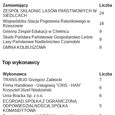
Zamawiający
Liczba
ZESPÓŁ SKŁADNIC LASÓW PAŃSTWOWYCH W
24
SIEDLCACH
Wojewódzka Stacja Pogotowia Ratunkowego w
16
Rzeszowie
Gminny Zespół Edukacji w Chełmcu
9
Skarb Państwa Państwowe Gospodarstwo Leśne
9
Lasy Państwowe Nadleśnictwo Czarnobór
GMINA KOLBUSZOWA
8
Top wykonawcy
Wykonawca
Liczba
TRANS-BUD Grzegorz Zabłocki
7
Firma Handlowo - Usługową "CRIS - HAN"
6
Krzysztof Józef Niedzielski
Unia Bracka Sp. z o.o.
6
ECOROAD SPÓŁKA Z OGRANICZONĄ
ODPOWIEDZIALNOŚCIĄ SPÓŁKA
5
KOMANDYTOWA