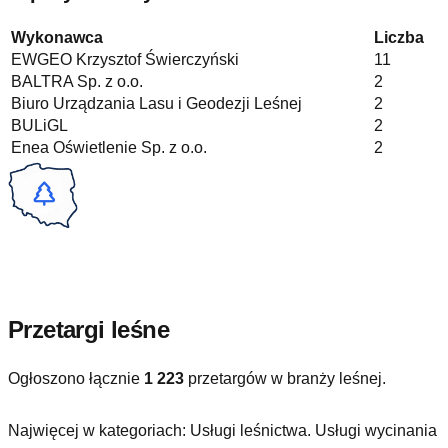
Wykonawca
Liczba
EWGEO Krzysztof Świerczyński
11
BALTRA Sp. z o.o.
2
Biuro Urządzania Lasu i Geodezji Leśnej
2
BULiGL
2
Enea Oświetlenie Sp. z o.o.
2
Przetargi leśne
Ogłoszono łącznie
1 223
przetargów w branży leśnej.
Najwięcej w kategoriach:
Usługi leśnictwa. Usługi wycinania