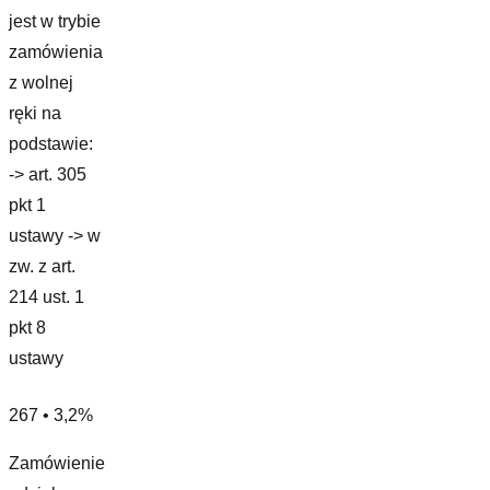
jest w trybie
zamówienia
z wolnej
ręki na
podstawie:
-> art. 305
pkt 1
ustawy -> w
zw. z art.
214 ust. 1
pkt 8
ustawy
267 • 3,2%
Zamówienie