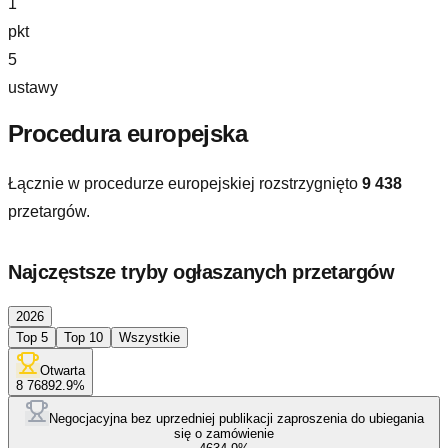
1
pkt
5
ustawy
Procedura europejska
Łącznie w procedurze europejskiej rozstrzygnięto
9 438
przetargów.
Najczęstsze tryby ogłaszanych przetargów
2026
Top 5
Top 10
Wszystkie
Otwarta
8 768
92.9
%
Negocjacyjna bez uprzedniej publikacji zaproszenia do ubiegania
się o zamówienie