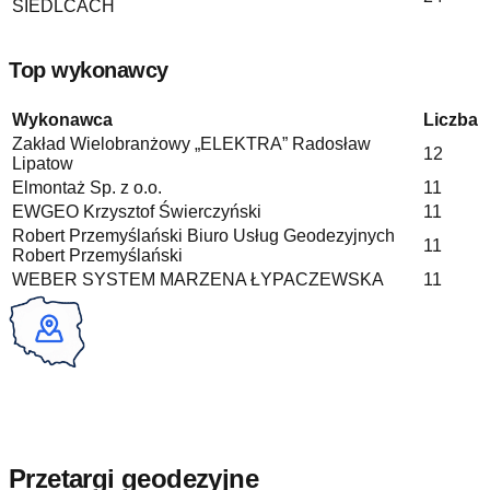
SIEDLCACH
Top wykonawcy
Wykonawca
Liczba
Zakład Wielobranżowy „ELEKTRA” Radosław
12
Lipatow
Elmontaż Sp. z o.o.
11
EWGEO Krzysztof Świerczyński
11
Robert Przemyślański Biuro Usług Geodezyjnych
11
Robert Przemyślański
WEBER SYSTEM MARZENA ŁYPACZEWSKA
11
Przetargi geodezyjne