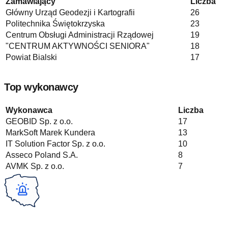
Zamawiający
Liczba
Główny Urząd Geodezji i Kartografii
26
Politechnika Świętokrzyska
23
Centrum Obsługi Administracji Rządowej
19
"CENTRUM AKTYWNOŚCI SENIORA"
18
Powiat Bialski
17
Top wykonawcy
Wykonawca
Liczba
GEOBID Sp. z o.o.
17
MarkSoft Marek Kundera
13
IT Solution Factor Sp. z o.o.
10
Asseco Poland S.A.
8
AVMK Sp. z o.o.
7