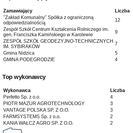
Zamawiający
Liczba
"Zakład Komunalny" Spółka z ograniczoną
12
odpowiedzialnością
Zespół Szkół Centrum Kształcenia Rolniczego im.
9
gen. Franciszka Kamińskiego w Karolewie
ZESPÓŁ SZKÓŁ GEODEZYJNO-TECHNICZNYCH
7
IM. SYBIRAKÓW
Gmina Nidzica
5
GMINA PODEGRODZIE
4
Top wykonawcy
Wykonawca
Liczba
Perfetto Sp. z o.o.
4
PIOTR MAZUR AGROTECHNOLOGY
3
VANTAGE POLSKA SP. Z O.O.
3
FARMSYSTEMS Sp. z o.o.
2
KANIA WAŁCZ AGRO SP. Z O.O.
2