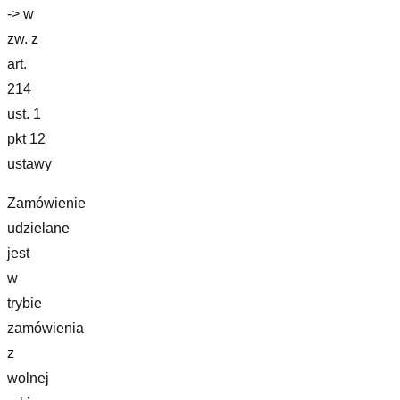
-> w
zw. z
art.
214
ust. 1
pkt 12
ustawy
Zamówienie
udzielane
jest
w
trybie
zamówienia
z
wolnej