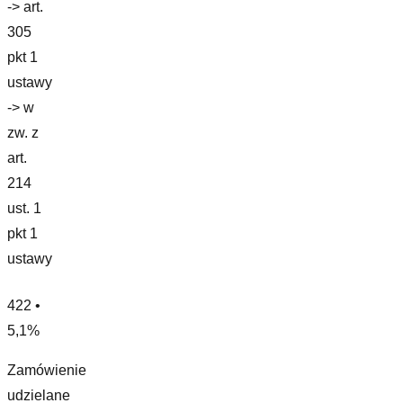
-> art.
305
pkt 1
ustawy
-> w
zw. z
art.
214
ust. 1
pkt 1
ustawy
422 •
5,1%
Zamówienie
udzielane