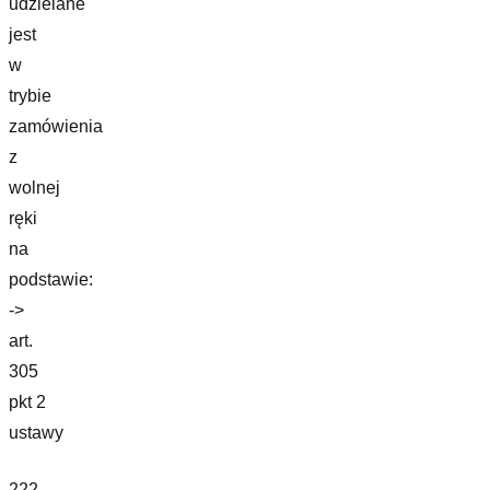
udzielane
jest
w
trybie
zamówienia
z
wolnej
ręki
na
podstawie:
->
art.
305
pkt 2
ustawy
222