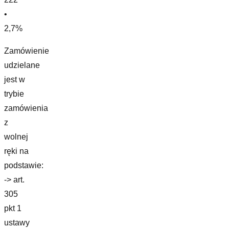
•
2,7%
Zamówienie
udzielane
jest w
trybie
zamówienia
z
wolnej
ręki na
podstawie:
-> art.
305
pkt 1
ustawy