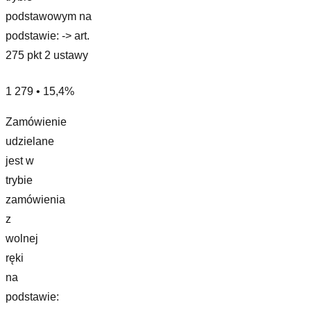
podstawowym na
podstawie: -> art.
275 pkt 2 ustawy
1 279 • 15,4%
Zamówienie
udzielane
jest w
trybie
zamówienia
z
wolnej
ręki
na
podstawie: