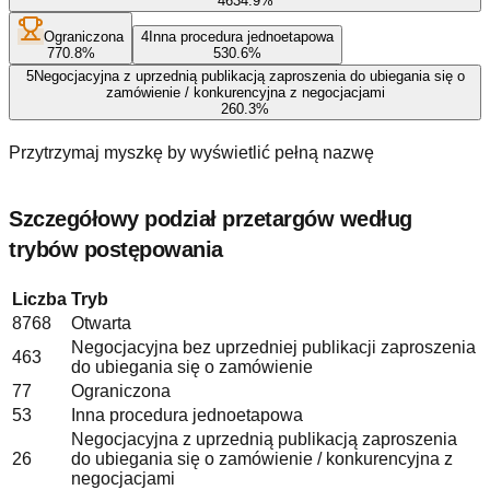
463
4.9
%
Ograniczona
4
Inna procedura jednoetapowa
77
0.8
%
53
0.6
%
5
Negocjacyjna z uprzednią publikacją zaproszenia do ubiegania się o
zamówienie / konkurencyjna z negocjacjami
26
0.3
%
Przytrzymaj myszkę by wyświetlić pełną nazwę
Szczegółowy podział przetargów według
trybów postępowania
Liczba
Tryb
8768
Otwarta
Negocjacyjna bez uprzedniej publikacji zaproszenia
463
do ubiegania się o zamówienie
77
Ograniczona
53
Inna procedura jednoetapowa
Negocjacyjna z uprzednią publikacją zaproszenia
26
do ubiegania się o zamówienie / konkurencyjna z
negocjacjami