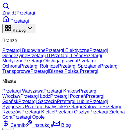
ZnajdźPrzetargi
Przetargi
Katalog
Branże
Przetargi Budowlane
Przetargi Elektryczne
Przetargi
Geodezyjne
Przetargi IT
Przetargi Leśne
Przetargi
Medyczne
Przetargi Obsługa prawna
Przetargi
Ochrona
Przetargi Rolnicze
Przetargi Sprzątanie
Przetargi
Transportowe
Przetargi
Biznes Polska Przetargi
Miasta
Przetargi Warszawa
Przetargi Kraków
Przetargi
Wrocław
Przetargi Łódź
Przetargi Poznań
Przetargi
Gdańsk
Przetargi Szczecin
Przetargi Lublin
Przetargi
Bydgoszcz
Przetargi Białystok
Przetargi Katowice
Przetargi
Rzeszów
Przetargi Kielce
Przetargi Olsztyn
Przetargi Zielona
Góra
Przetargi Opole
Cennik
Instrukcja
Blog