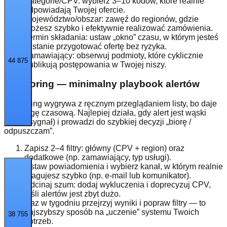
Kategorie/CPV: wybierz 3–10 kodów, które realnie
odpowiadają Twojej ofercie.
Województwo/obszar: zawęź do regionów, gdzie
możesz szybko i efektywnie realizować zamówienia.
Termin składania: ustaw „okno” czasu, w którym jesteś
w stanie przygotować ofertę bez ryzyka.
Zamawiający: obserwuj podmioty, które cyklicznie
44 875
publikują postępowania w Twojej niszy.
Monitoring — minimalny playbook alertów
Monitoring wygrywa z ręcznym przeglądaniem listy, bo daje
przewagę czasową. Najlepiej działa, gdy alert jest wąski
(dobry sygnał) i prowadzi do szybkiej decyzji „biorę /
odpuszczam”.
Zapisz 2–4 filtry: główny (CPV + region) oraz
dodatkowe (np. zamawiający, typ usługi).
Ustaw powiadomienia i wybierz kanał, w którym realnie
reagujesz szybko (np. e-mail lub komunikator).
Odcinaj szum: dodaj wykluczenia i doprecyzuj CPV,
jeśli alertów jest zbyt dużo.
Raz w tygodniu przejrzyj wyniki i popraw filtry — to
najszybszy sposób na „uczenie” systemu Twoich
38 755
potrzeb.