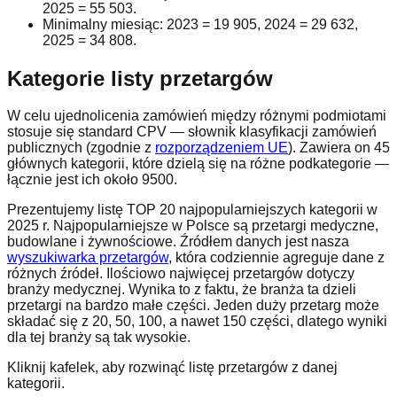
2025 = 55 503.
Minimalny miesiąc: 2023 = 19 905, 2024 = 29 632,
2025 = 34 808.
Kategorie listy przetargów
W celu ujednolicenia zamówień między różnymi podmiotami
stosuje się standard CPV — słownik klasyfikacji zamówień
publicznych (zgodnie z
rozporządzeniem UE
). Zawiera on 45
głównych kategorii, które dzielą się na różne podkategorie —
łącznie jest ich około 9500.
Prezentujemy listę TOP 20 najpopularniejszych kategorii w
2025 r. Najpopularniejsze w Polsce są przetargi medyczne,
budowlane i żywnościowe. Źródłem danych jest nasza
wyszukiwarka przetargów
, która codziennie agreguje dane z
różnych źródeł. Ilościowo najwięcej przetargów dotyczy
branży medycznej. Wynika to z faktu, że branża ta dzieli
przetargi na bardzo małe części. Jeden duży przetarg może
składać się z 20, 50, 100, a nawet 150 części, dlatego wyniki
dla tej branży są tak wysokie.
Kliknij kafelek, aby rozwinąć listę przetargów z danej
kategorii.