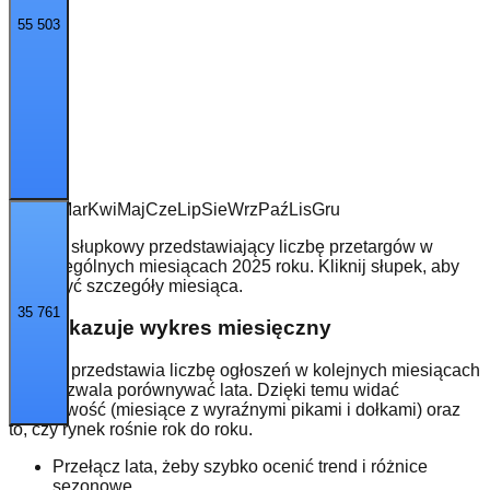
55 503
Sty
Lut
Mar
Kwi
Maj
Cze
Lip
Sie
Wrz
Paź
Lis
Gru
Wykres słupkowy przedstawiający liczbę przetargów w
poszczególnych miesiącach 2025 roku. Kliknij słupek, aby
zobaczyć szczegóły miesiąca.
35 761
Co pokazuje wykres miesięczny
Wykres przedstawia liczbę ogłoszeń w kolejnych miesiącach
oraz pozwala porównywać lata. Dzięki temu widać
sezonowość (miesiące z wyraźnymi pikami i dołkami) oraz
to, czy rynek rośnie rok do roku.
Przełącz lata, żeby szybko ocenić trend i różnice
sezonowe.