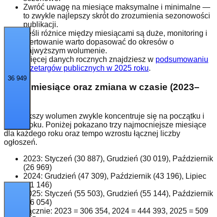
Zwróć uwagę na miesiące maksymalne i minimalne —
to zwykle najlepszy skrót do zrozumienia sezonowości
publikacji.
Jeśli różnice między miesiącami są duże, monitoring i
ofertowanie warto dopasować do okresów o
najwyższym wolumenie.
Więcej danych rocznych znajdziesz w
podsumowaniu
przetargów publicznych w 2025 roku
.
36 949
Top 3 miesiące oraz zmiana w czasie (2023–
2025)
Największy wolumen zwykle koncentruje się na początku i
końcu roku. Poniżej pokazano trzy najmocniejsze miesiące
dla każdego roku oraz tempo wzrostu łącznej liczby
ogłoszeń.
2023:
Styczeń (30 887), Grudzień (30 019), Październik
(26 969)
2024:
Grudzień (47 309), Październik (43 196), Lipiec
(41 146)
2025:
Styczeń (55 503), Grudzień (55 144), Październik
(46 054)
Łącznie: 2023 =
306 354
, 2024 =
444 393
, 2025 =
509