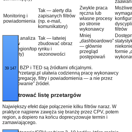
zaawan
Zwykle praca
Możliwe
Tak — alerty dla
ręczna lub
wymaga 
Monitoring i
zapisanych filtrów
własne procesy
konfigura
powiadomienia
(np. e-mail,
po stronie
dyscypl
komunikatory)
wykonawcy
filtrów
Mniej
Dostęp
Szybka analiza
Tak — łatwiej
„dashboardowo”
statystyk
trendów
zbudować obraz
— głównie
niekoni
(CPV/region/top
rynku i
przegląd
formie „
podmioty)
sezonowości
postępowań
wykona
Uwaga: BZP i TED są źródłami oficjalnymi.
39 147
ZnajdzPrzetargi.pl ułatwia codzienną pracę wykonawcy
przez agregację, filtry i powiadomienia — a nie przez
„zastępowanie” źródeł.
Jak filtrować listę przetargów
Największy efekt daje połączenie kilku filtrów naraz. W
praktyce najpierw zawęża się branżę przez CPV, potem
region, a dopiero na końcu doprecyzowuje termin i
zamawiającego.