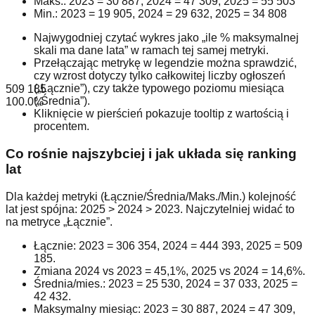
Maks.: 2023 = 30 887, 2024 = 47 309, 2025 = 55 503
Min.: 2023 = 19 905, 2024 = 29 632, 2025 = 34 808
Najwygodniej czytać wykres jako „ile % maksymalnej
skali ma dane lata” w ramach tej samej metryki.
Przełączając metrykę w legendzie można sprawdzić,
czy wzrost dotyczy tylko całkowitej liczby ogłoszeń
(„Łącznie”), czy także typowego poziomu miesiąca
509 185
(„Średnia”).
100.0
%
Kliknięcie w pierścień pokazuje tooltip z wartością i
procentem.
Co rośnie najszybciej i jak układa się ranking
lat
Dla każdej metryki (Łącznie/Średnia/Maks./Min.) kolejność
lat jest spójna: 2025 > 2024 > 2023. Najczytelniej widać to
na metryce „Łącznie”.
Łącznie: 2023 = 306 354, 2024 = 444 393, 2025 = 509
185.
Zmiana 2024 vs 2023 =
45,1
%, 2025 vs 2024 =
14,6
%.
Średnia/mies.: 2023 = 25 530, 2024 = 37 033, 2025 =
42 432.
Maksymalny miesiąc: 2023 = 30 887, 2024 = 47 309,