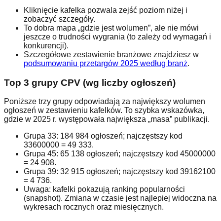
Kliknięcie kafelka pozwala zejść poziom niżej i
zobaczyć szczegóły.
To dobra mapa „gdzie jest wolumen”, ale nie mówi
jeszcze o trudności wygrania (to zależy od wymagań i
konkurencji).
Szczegółowe zestawienie branżowe znajdziesz w
podsumowaniu przetargów 2025 według branż
.
Top 3 grupy CPV (wg liczby ogłoszeń)
Poniższe trzy grupy odpowiadają za największy wolumen
ogłoszeń w zestawieniu kafelków. To szybka wskazówka,
gdzie w 2025 r. występowała największa „masa” publikacji.
Grupa
33
:
184 984
ogłoszeń; najczęstszy kod
33600000
=
49 333
.
Grupa
45
:
65 138
ogłoszeń; najczęstszy kod
45000000
=
24 908
.
Grupa
39
:
32 915
ogłoszeń; najczęstszy kod
39162100
=
4 736
.
Uwaga: kafelki pokazują ranking popularności
(snapshot). Zmiana w czasie jest najlepiej widoczna na
wykresach rocznych oraz miesięcznych.