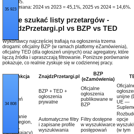
185
.
Zmiana: 2024 vs 2023 =
45,1%
, 2025 vs 2024 =
14,6%
.
35 923
Gdzie szukać listy przetargów -
ZnajdzPrzetargi.pl vs BZP vs TED
Wykonawcy najczęściej trafiają na ogłoszenia trzema
drogami: oficjalny BZP (w ramach platformy eZamówienia),
oficjalny TED (dla ogłoszeń unijnych) oraz agregatory, które
łączą źródła i upraszczają filtrowanie. Poniższe porównanie
pokazuje, co realnie zyskuje się w codziennej pracy.
BZP
Funkcja
ZnajdzPrzetargi.pl
T
(eZamówienia)
Oficjaln
Oficjalne
BZP + TED +
ogłosze
Zakres
ogłoszenia
ogłoszenia
unijne (
ogłoszeń
publikowane w
prywatne
UE —
34 808
BZP
Supleme
Rozbud
Filtrowanie
Automatyczne filtry
Filtry dostępne
opcje
(CPV, region,
i zapisane profile
w wyszukiwarce
wyszuk
terminy,
wyszukiwania
postępowań
(w tym
zamawiający)