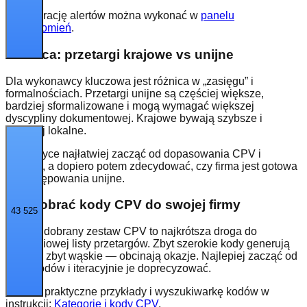
Konfigurację alertów można wykonać w
panelu
powiadomień
.
Różnica: przetargi krajowe vs unijne
Dla wykonawcy kluczowa jest różnica w „zasięgu” i
formalnościach. Przetargi unijne są częściej większe,
bardziej sformalizowane i mogą wymagać większej
dyscypliny dokumentowej. Krajowe bywają szybsze i
częściej lokalne.
W praktyce najłatwiej zacząć od dopasowania CPV i
regionu, a dopiero potem zdecydować, czy firma jest gotowa
na postępowania unijne.
Jak dobrać kody CPV do swojej firmy
43 525
Dobrze dobrany zestaw CPV to najkrótsza droga do
wartościowej listy przetargów. Zbyt szerokie kody generują
szum, a zbyt wąskie — obcinają okazje. Najlepiej zacząć od
3–10 kodów i iteracyjnie je doprecyzować.
Zobacz praktyczne przykłady i wyszukiwarkę kodów w
instrukcji:
Kategorie i kody CPV
.