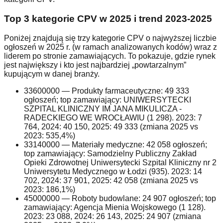
Top 3 kategorie CPV w 2025 i trend 2023-2025
Poniżej znajdują się trzy kategorie CPV o najwyższej liczbie
ogłoszeń w 2025 r. (w ramach analizowanych kodów) wraz z
liderem po stronie zamawiających. To pokazuje, gdzie rynek
jest największy i kto jest najbardziej „powtarzalnym”
kupującym w danej branży.
33600000
—
Produkty farmaceutyczne
:
49 333
ogłoszeń; top zamawiający:
UNIWERSYTECKI
SZPITAL KLINICZNY IM JANA MIKULICZA -
RADECKIEGO WE WROCŁAWIU
(
1 298
).
2023: 7
764, 2024: 40 150, 2025: 49 333 (zmiana 2025 vs
2023: 535,4%)
33140000
—
Materiały medyczne
:
42 058
ogłoszeń;
top zamawiający:
Samodzielny Publiczny Zakład
Opieki Zdrowotnej Uniwersytecki Szpital Kliniczny nr 2
Uniwersytetu Medycznego w Łodzi
(
935
).
2023: 14
702, 2024: 37 901, 2025: 42 058 (zmiana 2025 vs
2023: 186,1%)
45000000
—
Roboty budowlane
:
24 907
ogłoszeń; top
zamawiający:
Agencja Mienia Wojskowego
(
1 128
).
2023: 23 088, 2024: 26 143, 2025: 24 907 (zmiana