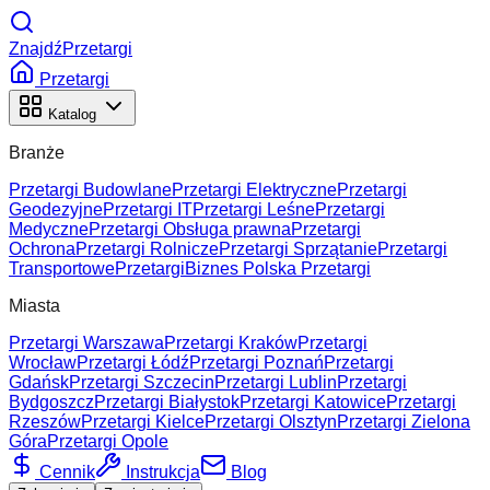
ZnajdźPrzetargi
Przetargi
Katalog
Branże
Przetargi Budowlane
Przetargi Elektryczne
Przetargi
Geodezyjne
Przetargi IT
Przetargi Leśne
Przetargi
Medyczne
Przetargi Obsługa prawna
Przetargi
Ochrona
Przetargi Rolnicze
Przetargi Sprzątanie
Przetargi
Transportowe
Przetargi
Biznes Polska Przetargi
Miasta
Przetargi Warszawa
Przetargi Kraków
Przetargi
Wrocław
Przetargi Łódź
Przetargi Poznań
Przetargi
Gdańsk
Przetargi Szczecin
Przetargi Lublin
Przetargi
Bydgoszcz
Przetargi Białystok
Przetargi Katowice
Przetargi
Rzeszów
Przetargi Kielce
Przetargi Olsztyn
Przetargi Zielona
Góra
Przetargi Opole
Cennik
Instrukcja
Blog