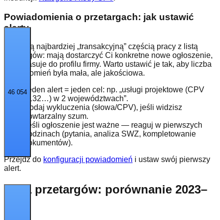
Powiadomienia o przetargach: jak ustawić
alerty
Alerty są najbardziej „transakcyjną” częścią pracy z listą
przetargów: mają dostarczyć Ci konkretne nowe ogłoszenie,
które pasuje do profilu firmy. Warto ustawić je tak, aby liczba
powiadomień była mała, ale jakościowa.
Jeden alert = jeden cel: np. „usługi projektowe (CPV
46 054
7132…) w 2 województwach”.
Dodaj wykluczenia (słowa/CPV), jeśli widzisz
powtarzalny szum.
Jeśli ogłoszenie jest ważne — reaguj w pierwszych
godzinach (pytania, analiza SWZ, kompletowanie
dokumentów).
Przejdź do
konfiguracji powiadomień
i ustaw swój pierwszy
alert.
Lista przetargów: porównanie 2023–
2025