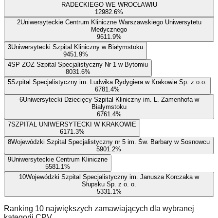
RADECKIEGO WE WROCŁAWIU
1298
2.6
%
2
Uniwersyteckie Centrum Kliniczne Warszawskiego Uniwersytetu
Medycznego
961
1.9
%
3
Uniwersytecki Szpital Kliniczny w Białymstoku
945
1.9
%
4
SP ZOZ Szpital Specjalistyczny Nr 1 w Bytomiu
803
1.6
%
5
Szpital Specjalistyczny im. Ludwika Rydygiera w Krakowie Sp. z o.o.
678
1.4
%
6
Uniwersytecki Dziecięcy Szpital Kliniczny im. L. Zamenhofa w
Białymstoku
676
1.4
%
7
SZPITAL UNIWERSYTECKI W KRAKOWIE
617
1.3
%
8
Wojewódzki Szpital Specjalistyczny nr 5 im. Św. Barbary w Sosnowcu
590
1.2
%
9
Uniwersyteckie Centrum Kliniczne
558
1.1
%
10
Wojewódzki Szpital Specjalistyczny im. Janusza Korczaka w
Słupsku Sp. z o. o.
533
1.1
%
Ranking 10 największych zamawiających dla wybranej
kategorii CPV.