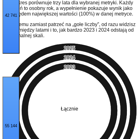
Ten wykres porównuje trzy lata dla wybranej metryki. Każdy
pierścień to osobny rok, a wypełnienie pokazuje wynik jako
% względem największej wartości (100%) w danej metryce.
42 741
Dzięki temu zamiast patrzeć na „gołe liczby”, od razu widzisz
relację między latami i to, jak bardzo 2023 i 2024 odstają od
maksymalnej skali.
2025
2024
2023
Łącznie
55 144