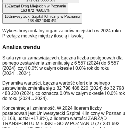
171 812 666
0.5
%
15
Zarząd Dróg Miejskich w Poznaniu
163 872 766
0.5
%
16
Uniwesytecki Szpital Kliniczny w Poznaniu
138 462 104
0.4
%
Wykres horyzontalny organizatorów miejskich w 2024 roku.
Przełącz metrykę między ilością i kwotą.
Analiza trendu
Skala rynku zamawiających. Łączna liczba postępowań dla
pełnego zestawienia zmieniła się z 6 557 (2024) do 6 557
(2024), czyli 0.0% w całym okresie i 0.0% rok do roku
(2024→2024).
Dynamika wartości. Łączna wartość ofert dla pełnego
zestawienia zmieniła się z 32 798 488 220 (2024) do 32 798
488 220 (2024), co oznacza 0.0% w całym okresie i 0.0% rok
do roku (2024→2024).
Koncentracja i zmienność. W 2024 liderem liczby
postępowań jest Uniwersytecki Szpital Kliniczny w Poznaniu
(1 168, udział +17.8%), a liderem wartości ZARZĄD
TRANSPORTU MIEJSKIEGO W POZNANIU (27 231 692