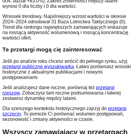
004, udział +83.0%). Zakres zmienności między latami
wynosi 0 dla liczby i 0 dla wartości.
Wniosek trendowy. Najsilniejszy wzrost wartości w okresie
2024–2024 odnotował 31 Baza Lotnictwa Taktycznego (0).
Trend dla rankingu największych zamawiających wskazuje
na rosnącą aktywność wolumenową i rosnącą koncentrację
wartości ofert.
Te przetargi mogą cię zainteresować
Jeśli po analizie roku chcesz wrócić do pełnego rynku, użyj
przetargi publiczne wyszukiwarka
. Łatwo porównasz wnioski
historyczne z aktualnymi publikacjami i nowymi
postępowaniami.
Jeśli analizujesz dane roczne, porównaj też
przetargi
rzeszow
. Zobaczysz tam roczne podsumowania i łatwiej
zestawisz dynamikę między latami.
Dla szerszego kontekstu historycznego zajrzyj do
przetargi
szczecin
. To pomoże Ci porównać wolumen postępowań,
sezonowość i zmiany aktywności w czasie.
Wszyscy zamawiający w przetargach