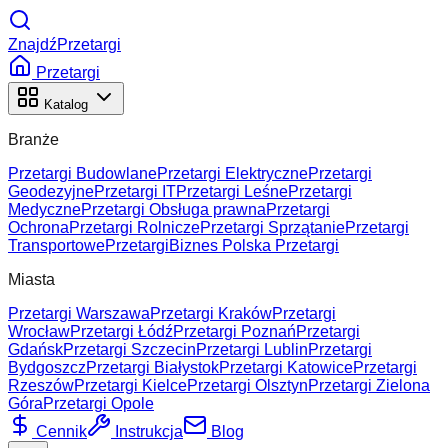
ZnajdźPrzetargi
Przetargi
Katalog
Branże
Przetargi Budowlane
Przetargi Elektryczne
Przetargi
Geodezyjne
Przetargi IT
Przetargi Leśne
Przetargi
Medyczne
Przetargi Obsługa prawna
Przetargi
Ochrona
Przetargi Rolnicze
Przetargi Sprzątanie
Przetargi
Transportowe
Przetargi
Biznes Polska Przetargi
Miasta
Przetargi Warszawa
Przetargi Kraków
Przetargi
Wrocław
Przetargi Łódź
Przetargi Poznań
Przetargi
Gdańsk
Przetargi Szczecin
Przetargi Lublin
Przetargi
Bydgoszcz
Przetargi Białystok
Przetargi Katowice
Przetargi
Rzeszów
Przetargi Kielce
Przetargi Olsztyn
Przetargi Zielona
Góra
Przetargi Opole
Cennik
Instrukcja
Blog