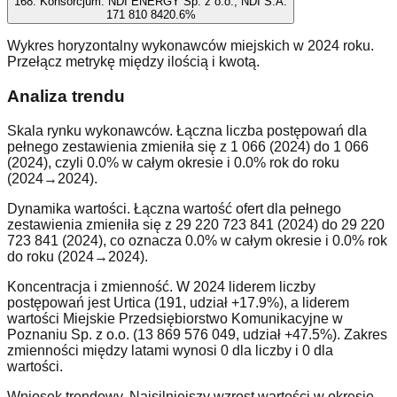
16
8. Konsorcjum: NDI ENERGY Sp. z o.o., NDI S.A.
171 810 842
0.6
%
Wykres horyzontalny wykonawców miejskich w 2024 roku.
Przełącz metrykę między ilością i kwotą.
Analiza trendu
Skala rynku wykonawców. Łączna liczba postępowań dla
pełnego zestawienia zmieniła się z 1 066 (2024) do 1 066
(2024), czyli 0.0% w całym okresie i 0.0% rok do roku
(2024→2024).
Dynamika wartości. Łączna wartość ofert dla pełnego
zestawienia zmieniła się z 29 220 723 841 (2024) do 29 220
723 841 (2024), co oznacza 0.0% w całym okresie i 0.0% rok
do roku (2024→2024).
Koncentracja i zmienność. W 2024 liderem liczby
postępowań jest Urtica (191, udział +17.9%), a liderem
wartości Miejskie Przedsiębiorstwo Komunikacyjne w
Poznaniu Sp. z o.o. (13 869 576 049, udział +47.5%). Zakres
zmienności między latami wynosi 0 dla liczby i 0 dla
wartości.
Wniosek trendowy. Najsilniejszy wzrost wartości w okresie