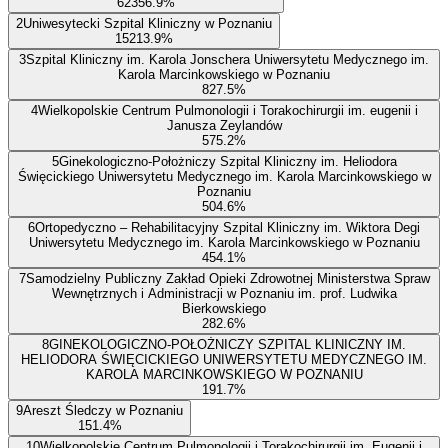
623
56.9
%
2
Uniwesytecki Szpital Kliniczny w Poznaniu
152
13.9
%
3
Szpital Kliniczny im. Karola Jonschera Uniwersytetu Medycznego im.
Karola Marcinkowskiego w Poznaniu
82
7.5
%
4
Wielkopolskie Centrum Pulmonologii i Torakochirurgii im. eugenii i
Janusza Zeylandów
57
5.2
%
5
Ginekologiczno-Położniczy Szpital Kliniczny im. Heliodora
Święcickiego Uniwersytetu Medycznego im. Karola Marcinkowskiego w
Poznaniu
50
4.6
%
6
Ortopedyczno – Rehabilitacyjny Szpital Kliniczny im. Wiktora Degi
Uniwersytetu Medycznego im. Karola Marcinkowskiego w Poznaniu
45
4.1
%
7
Samodzielny Publiczny Zakład Opieki Zdrowotnej Ministerstwa Spraw
Wewnętrznych i Administracji w Poznaniu im. prof. Ludwika
Bierkowskiego
28
2.6
%
8
GINEKOLOGICZNO-POŁOŻNICZY SZPITAL KLINICZNY IM.
HELIODORA ŚWIĘCICKIEGO UNIWERSYTETU MEDYCZNEGO IM.
KAROLA MARCINKOWSKIEGO W POZNANIU
19
1.7
%
9
Areszt Śledczy w Poznaniu
15
1.4
%
10
Wielkopolskie Centrum Pulmonologii i Torakochirurgii im. Eugenii i