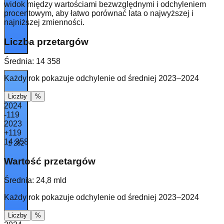
widok między wartościami bezwzględnymi i odchyleniem
procentowym, aby łatwo porównać lata o najwyższej i
najniższej zmienności.
Liczba przetargów
Średnia:
14 358
Każdy rok pokazuje odchylenie od średniej 2023–2024
Liczby
%
2024
-119
2023
+119
14 358
1 282
Wartość przetargów
Średnia:
24,8 mld
Każdy rok pokazuje odchylenie od średniej 2023–2024
Liczby
%