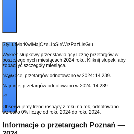
Sty
Lut
Mar
Kwi
Maj
Cze
Lip
Sie
Wrz
Paź
Lis
Gru
Wykres słupkowy przedstawiający liczbę przetargów w
poszczególnych miesiącach 2024 roku. Kliknij słupek, aby
zobaczyć szczegóły miesiąca.
Najwięcej przetargów odnotowano w
2024
:
14 239
.
1 033
Najmniej przetargów odnotowano w
2024
:
14 239
.
Obserwujemy trend rosnący z roku na rok, odnotowano
wzrost o 0% licząc od roku 2024 do roku 2024.
Informacje o przetargach Poznań —
2024