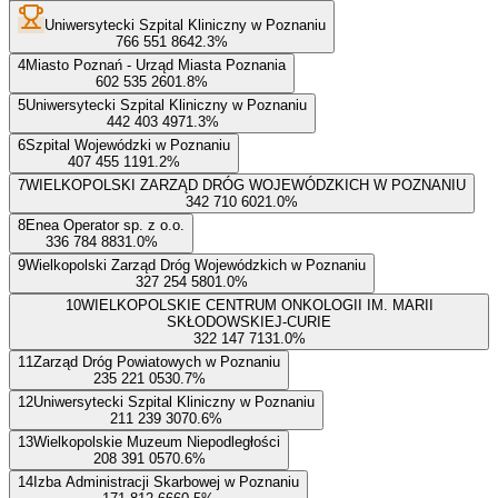
Uniwersytecki Szpital Kliniczny w Poznaniu
766 551 864
2.3
%
4
Miasto Poznań - Urząd Miasta Poznania
602 535 260
1.8
%
5
Uniwersytecki Szpital Kliniczny w Poznaniu
442 403 497
1.3
%
6
Szpital Wojewódzki w Poznaniu
407 455 119
1.2
%
7
WIELKOPOLSKI ZARZĄD DRÓG WOJEWÓDZKICH W POZNANIU
342 710 602
1.0
%
8
Enea Operator sp. z o.o.
336 784 883
1.0
%
9
Wielkopolski Zarząd Dróg Wojewódzkich w Poznaniu
327 254 580
1.0
%
10
WIELKOPOLSKIE CENTRUM ONKOLOGII IM. MARII
SKŁODOWSKIEJ-CURIE
322 147 713
1.0
%
11
Zarząd Dróg Powiatowych w Poznaniu
235 221 053
0.7
%
12
Uniwersytecki Szpital Kliniczny w Poznaniu
211 239 307
0.6
%
13
Wielkopolskie Muzeum Niepodległości
208 391 057
0.6
%
14
Izba Administracji Skarbowej w Poznaniu