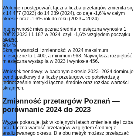
Wolumen postępowań: łączna liczba przetargów zmieniła się
z 14 477 (2023) do 14 239 (2024), co daje -1,6% w całym
okresie oraz -1,6% rok do roku (2023→2024).
Intensywność miesięczna: średnia miesięczna wynosiła 1
1 400
206 w 2023 i 1 187 w 2024, czyli -1,6% względem początku
14 239
okresu.
98.4
%
Skrajne wartości i zmienność: w 2024 maksimum
miesięczne to 1 400, a minimum 968. Największa rozpiętość
miesięczna wystąpiła w 2023 i wyniosła 456.
Wniosek trendowy: w badanym okresie 2023–2024 dominuje
trend spadkowy dla liczby przetargów, co potwierdzają
jednocześnie metryki łączne, średnie oraz rozkład wartości
skrajnych.
Zmienność przetargów Poznań —
porównanie 2024 do 2023
Wykres pokazuje, jak w kolejnych latach zmieniała się liczba
1 262
oraz łączna wartość przetargów względem średniej z
analizowanego okresu. Dla obu metryk możesz przełączać