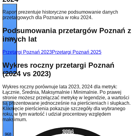
Raport prezentuje historyczne podsumowanie danych
przetargowych dla Poznania w roku 2024.
Podsumowania przetargów Poznań z
innych lat
1 011
Przetargi Poznań
2023
Przetargi Poznań
2025
Wykres roczny przetargi Poznań
(2024 vs 2023)
Wykres roczny porównuje lata 2023, 2024 dla metryk:
Łącznie, Średnia, Maksymalnie i Minimalnie. Po prawej
stronie możesz przełączać metrykę w legendzie, a wartości
są prezentowane jednocześnie na pierścieniach i słupkach.
Kliknięcie pierścienia pokazuje szczegóły dla wybranego
roku, w tym wartość i udział procentowy względem
maksimum.
2024
968