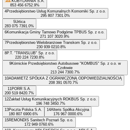
KOBYLARNIA S.A.
853 456 675
2.9
%
4
Przedsiębiorstwo Usług Komunalnych Komorniki Sp. z o.o.
295 807 730
1.0
%
5
Urtica
283 075 739
1.0
%
6
Komunikacja Gminy Tarnowo Podgórne TPBUS Sp. z o.o.
271 107 302
0.9
%
7
Przedsiębiorstwo Wielobranżowe Transkom Sp. z o.o.
230 939 021
0.8
%
8
P.T. "TRANSLUB" Sp. z o.o.
220 224 723
0.8
%
9
Kórnickie Przedsiębiorstwo Autobusowe "KOMBUS" Sp. z o.o. w
Czołowie
213 244 730
0.7
%
10
ADAMIETZ SPÓŁKA Z OGRANICZONĄ ODPOWIEDZIALNOŚCIĄ
208 391 057
0.7
%
11
PORR S.A.
200 519 842
0.7
%
12
Zakład Usług Komunikacyjnych ROKBUS Sp. z o.o.
196 748 345
0.7
%
13
Poczta Polska S.A.
14
Alteris Spółka Akcyjna
180 807 690
0.6
%
176 967 000
0.6
%
15
REMONDIS Sanitech Poznań Sp. o.o.
172 949 076
0.6
%