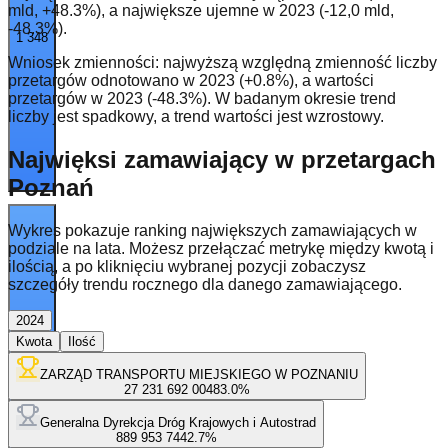
mld, +48.3%), a największe ujemne w 2023 (-12,0 mld,
-48.3%).
1 348
Wniosek zmienności: najwyższą względną zmienność liczby
przetargów odnotowano w 2023 (+0.8%), a wartości
przetargów w 2023 (-48.3%). W badanym okresie trend
liczby jest spadkowy, a trend wartości jest wzrostowy.
Najwięksi zamawiający w przetargach
Poznań
Wykres pokazuje ranking największych zamawiających w
podziale na lata. Możesz przełączać metrykę między kwotą i
ilością, a po kliknięciu wybranej pozycji zobaczysz
szczegóły trendu rocznego dla danego zamawiającego.
2024
1 203
Kwota
Ilość
ZARZĄD TRANSPORTU MIEJSKIEGO W POZNANIU
27 231 692 004
83.0
%
Generalna Dyrekcja Dróg Krajowych i Autostrad
889 953 744
2.7
%