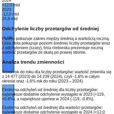
2024
+12,0 mld
2023
-12,0 mld
24,8 mld
Odchylenie liczby przetargów od średniej
1 196
Pasmo pokazuje zakres między średnią a wartością roczną.
Linia
złota
pokazuje poziom średniej liczby przetargów wraz
z odchyleniem (szary), linia
niebieska
prezentuje roczną
wartość przetargów ze skalą po prawej stronie.
Analiza trendu zmienności
Trend rok do roku dla liczby przetargów: wartość zmieniła się
z 14 477 (2023) do 14 239 (2024), czyli -1.6% w całym
okresie oraz -1.6% rok do roku (2023→2024).
Ekstrema odchyleń od średniej dla liczby przetargów:
największe dodatnie odchylenie wystąpiło w 2023 (+119,
+0.8%), a największe ujemne w 2024 (-119, -0.8%).
Ekstrema odchyleń od średniej dla wartości przetargów:
największe dodatnie odchylenie wystąpiło w 2024 (+12,0