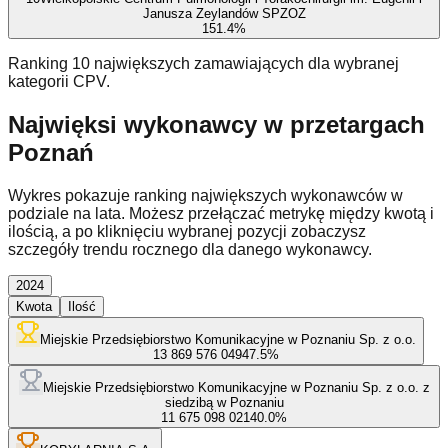
Janusza Zeylandów SPZOZ
15
1.4
%
Ranking 10 największych zamawiających dla wybranej
kategorii CPV.
Najwięksi wykonawcy w przetargach
Poznań
Wykres pokazuje ranking największych wykonawców w
podziale na lata. Możesz przełączać metrykę między kwotą i
ilością, a po kliknięciu wybranej pozycji zobaczysz
szczegóły trendu rocznego dla danego wykonawcy.
2024
Kwota
Ilość
Miejskie Przedsiębiorstwo Komunikacyjne w Poznaniu Sp. z o.o.
13 869 576 049
47.5
%
Miejskie Przedsiębiorstwo Komunikacyjne w Poznaniu Sp. z o.o. z
siedzibą w Poznaniu
11 675 098 021
40.0
%