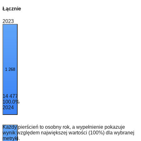
Łącznie
2023
1 268
14 477
100.0
%
2024
Każdy pierścień to osobny rok, a wypełnienie pokazuje
wynik względem największej wartości (100%) dla wybranej
metryki.