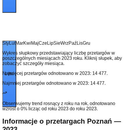
Sty
Lut
Mar
Kwi
Maj
Cze
Lip
Sie
Wrz
Paź
Lis
Gru
Wykres słupkowy przedstawiający liczbę przetargów w
poszczególnych miesiącach 2023 roku. Kliknij słupek, aby
zobaczyć szczegóły miesiąca.
Najwięcej przetargów odnotowano w
2023
:
14 477
.
1 059
Najmniej przetargów odnotowano w
2023
:
14 477
.
Obserwujemy trend rosnący z roku na rok, odnotowano
wzrost o 0% licząc od roku 2023 do roku 2023.
Informacje o przetargach Poznań —
2023