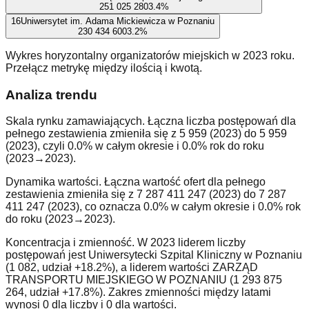
251 025 280
3.4
%
16
Uniwersytet im. Adama Mickiewicza w Poznaniu
230 434 600
3.2
%
Wykres horyzontalny organizatorów miejskich w 2023 roku.
Przełącz metrykę między ilością i kwotą.
Analiza trendu
Skala rynku zamawiających. Łączna liczba postępowań dla
pełnego zestawienia zmieniła się z 5 959 (2023) do 5 959
(2023), czyli 0.0% w całym okresie i 0.0% rok do roku
(2023→2023).
Dynamika wartości. Łączna wartość ofert dla pełnego
zestawienia zmieniła się z 7 287 411 247 (2023) do 7 287
411 247 (2023), co oznacza 0.0% w całym okresie i 0.0% rok
do roku (2023→2023).
Koncentracja i zmienność. W 2023 liderem liczby
postępowań jest Uniwersytecki Szpital Kliniczny w Poznaniu
(1 082, udział +18.2%), a liderem wartości ZARZĄD
TRANSPORTU MIEJSKIEGO W POZNANIU (1 293 875
264, udział +17.8%). Zakres zmienności między latami
wynosi 0 dla liczby i 0 dla wartości.