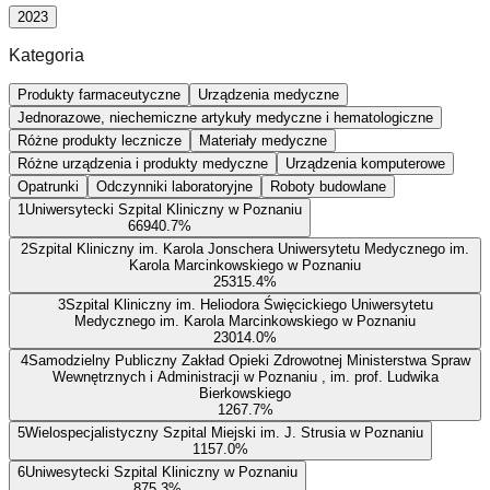
2023
Kategoria
Produkty farmaceutyczne
Urządzenia medyczne
Jednorazowe, niechemiczne artykuły medyczne i hematologiczne
Różne produkty lecznicze
Materiały medyczne
Różne urządzenia i produkty medyczne
Urządzenia komputerowe
Opatrunki
Odczynniki laboratoryjne
Roboty budowlane
1
Uniwersytecki Szpital Kliniczny w Poznaniu
669
40.7
%
2
Szpital Kliniczny im. Karola Jonschera Uniwersytetu Medycznego im.
Karola Marcinkowskiego w Poznaniu
253
15.4
%
3
Szpital Kliniczny im. Heliodora Święcickiego Uniwersytetu
Medycznego im. Karola Marcinkowskiego w Poznaniu
230
14.0
%
4
Samodzielny Publiczny Zakład Opieki Zdrowotnej Ministerstwa Spraw
Wewnętrznych i Administracji w Poznaniu , im. prof. Ludwika
Bierkowskiego
126
7.7
%
5
Wielospecjalistyczny Szpital Miejski im. J. Strusia w Poznaniu
115
7.0
%
6
Uniwesytecki Szpital Kliniczny w Poznaniu
87
5.3
%