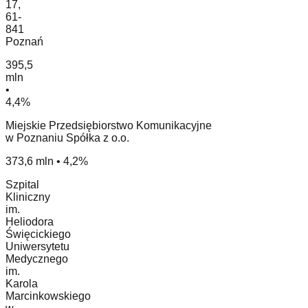
17,
61-
841
Poznań
395,5
mln
•
4,4%
Miejskie Przedsiębiorstwo Komunikacyjne
w Poznaniu Spółka z o.o.
373,6 mln • 4,2%
Szpital
Kliniczny
im.
Heliodora
Święcickiego
Uniwersytetu
Medycznego
im.
Karola
Marcinkowskiego