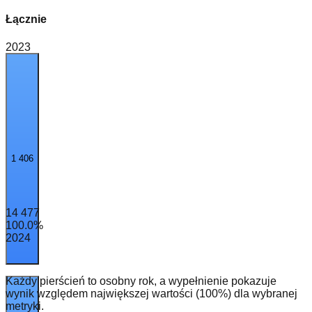
Łącznie
2023
1 406
14 477
100.0
%
2024
Każdy pierścień to osobny rok, a wypełnienie pokazuje
wynik względem największej wartości (100%) dla wybranej
metryki.