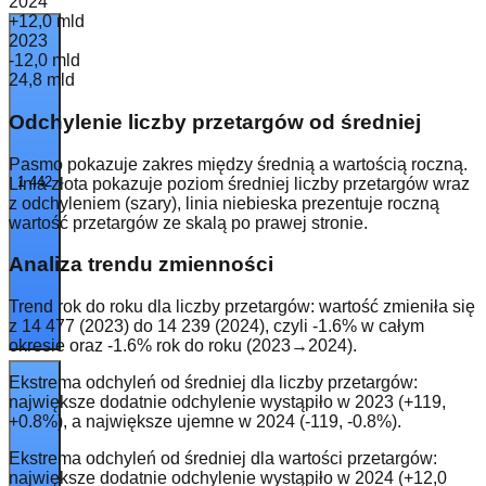
2024
+12,0 mld
2023
-12,0 mld
24,8 mld
Odchylenie liczby przetargów od średniej
Pasmo pokazuje zakres między średnią a wartością roczną.
1 442
Linia
złota
pokazuje poziom średniej liczby przetargów wraz
z odchyleniem (szary), linia
niebieska
prezentuje roczną
wartość przetargów ze skalą po prawej stronie.
Analiza trendu zmienności
Trend rok do roku dla liczby przetargów: wartość zmieniła się
z 14 477 (2023) do 14 239 (2024), czyli -1.6% w całym
okresie oraz -1.6% rok do roku (2023→2024).
Ekstrema odchyleń od średniej dla liczby przetargów:
największe dodatnie odchylenie wystąpiło w 2023 (+119,
+0.8%), a największe ujemne w 2024 (-119, -0.8%).
Ekstrema odchyleń od średniej dla wartości przetargów:
największe dodatnie odchylenie wystąpiło w 2024 (+12,0