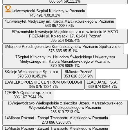
806 664 591
11.1
%
Uniwersytecki Szpital Kliniczny w Poznaniu
745 491 438
10.2
%
4
Uniwersytet Medyczny im. Karola Marcinkowskiego w Poznaniu
543 857 238
7.5
%
5
Poznańskie Inwestycje Miejskie sp. z o.o. w imieniu MIASTO
POZNAŃ pl. Kolegiacki 17, 61-841 Poznań
395 514 043
5.4
%
6
Miejskie Przedsiębiorstwo Komunikacyjne w Poznaniu Spółka z o.o.
373 635 951
5.1
%
7
Szpital Kliniczny im. Heliodora Święcickiego Uniwersytetu
Medycznego im. Karola Marcinkowskiego w Poznaniu
370 928 980
5.1
%
8
Koleje Wielkopolskie Sp. z o.o.
9
Miasto Poznań
370 533 914
5.1
%
353 616 335
4.9
%
10
WIELKOPOLSKIE CENTRUM ONKOLOGII
11
AQUANET S.A.
345 075 133
4.7
%
339 874 936
4.7
%
12
ENEA Operator sp. z o.o.
306 167 794
4.2
%
13
Województwo Wielkopolskie z siedzibą Urzędu Marszałkowskiego
Województwa Wielkopolskiego w Poznaniu
286 819 721
3.9
%
14
Miasto Poznań - Zarząd Transportu Miejskiego w Poznaniu
273 896 028
3.8
%
15
Miasto Poznań - Zarząd Transportu Miejskiego w Poznaniu