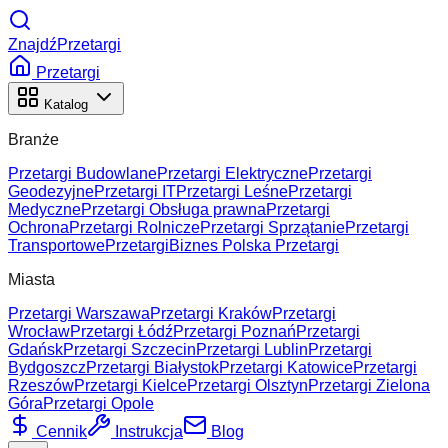
ZnajdźPrzetargi
Przetargi
Katalog
Branże
Przetargi Budowlane
Przetargi Elektryczne
Przetargi
Geodezyjne
Przetargi IT
Przetargi Leśne
Przetargi
Medyczne
Przetargi Obsługa prawna
Przetargi
Ochrona
Przetargi Rolnicze
Przetargi Sprzątanie
Przetargi
Transportowe
Przetargi
Biznes Polska Przetargi
Miasta
Przetargi Warszawa
Przetargi Kraków
Przetargi
Wrocław
Przetargi Łódź
Przetargi Poznań
Przetargi
Gdańsk
Przetargi Szczecin
Przetargi Lublin
Przetargi
Bydgoszcz
Przetargi Białystok
Przetargi Katowice
Przetargi
Rzeszów
Przetargi Kielce
Przetargi Olsztyn
Przetargi Zielona
Góra
Przetargi Opole
Cennik
Instrukcja
Blog