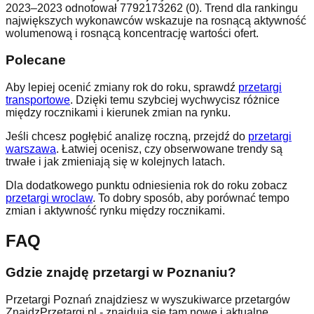
2023–2023 odnotował 7792173262 (0). Trend dla rankingu
największych wykonawców wskazuje na rosnącą aktywność
wolumenową i rosnącą koncentrację wartości ofert.
Polecane
Aby lepiej ocenić zmiany rok do roku, sprawdź
przetargi
transportowe
. Dzięki temu szybciej wychwycisz różnice
między rocznikami i kierunek zmian na rynku.
Jeśli chcesz pogłębić analizę roczną, przejdź do
przetargi
warszawa
. Łatwiej ocenisz, czy obserwowane trendy są
trwałe i jak zmieniają się w kolejnych latach.
Dla dodatkowego punktu odniesienia rok do roku zobacz
przetargi wroclaw
. To dobry sposób, aby porównać tempo
zmian i aktywność rynku między rocznikami.
FAQ
Gdzie znajdę przetargi w Poznaniu?
Przetargi
Poznań
znajdziesz w wyszukiwarce przetargów
ZnajdzPrzetargi.pl - znajdują się tam nowe i aktualne