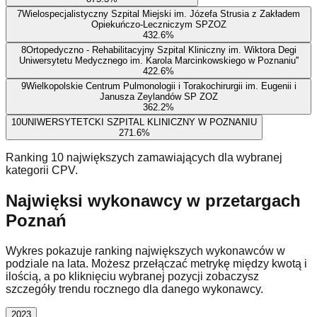
7
Wielospecjalistyczny Szpital Miejski im. Józefa Strusia z Zakładem
Opiekuńczo-Leczniczym SPZOZ
43
2.6
%
8
Ortopedyczno - Rehabilitacyjny Szpital Kliniczny im. Wiktora Degi
Uniwersytetu Medycznego im. Karola Marcinkowskiego w Poznaniu''
42
2.6
%
9
Wielkopolskie Centrum Pulmonologii i Torakochirurgii im. Eugenii i
Janusza Zeylandów SP ZOZ
36
2.2
%
10
UNIWERSYTETCKI SZPITAL KLINICZNY W POZNANIU
27
1.6
%
Ranking 10 największych zamawiających dla wybranej
kategorii CPV.
Najwięksi wykonawcy w przetargach
Poznań
Wykres pokazuje ranking największych wykonawców w
podziale na lata. Możesz przełączać metrykę między kwotą i
ilością, a po kliknięciu wybranej pozycji zobaczysz
szczegóły trendu rocznego dla danego wykonawcy.
2023