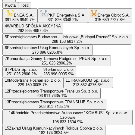
Kwota
Ilość
ENEA S.A.
PKP Energetyka S.A.
Energa Obrót S.A.
391 525 994
9.7
%
331 826 304
8.2
%
315 659 772
7.8
%
4
WARBUD SPÓŁKA AKCYJNA
292 885 488
7.3
%
5
Przedsiębiorstwo Budowlano – Usługowe „Budopol-Poznań” Sp. z o.o.
288 158 681
7.2
%
6
Przedsiębiorstow Usług Komunalnych Sp. zo.o.
273 896 028
6.8
%
7
Komunikacja Gminy Tarnowo Podgórne TPBUS Sp. z o.o.
251 025 280
6.2
%
8
TPBUS Sp. z.o.o.
9
Terlan sp. z o.o.
251 025 280
6.2
%
235 996 000
5.9
%
10
Modertrans Poznań sp. z o.o.
11
TRANSKOM Sp. z.o.o.
229 150 000
5.7
%
213 832 427
5.3
%
12
Przedsiębiorstwo Transportowe Translub Sp. z o.o.
203 911 743
5.1
%
13
Przedsiębiorstwo Transportowe TRANSLUB Sp. z o.o.
203 911 743
5.1
%
14
Kórnickie Przedsiębiorstwo Autobusowe "KOMBUS" Sp. z o.o. w
Czołowie
198 833 160
4.9
%
15
Zakład Usług Komunikacyjnych Rokbus Spółka z o.o.
182 174 393
4.5
%