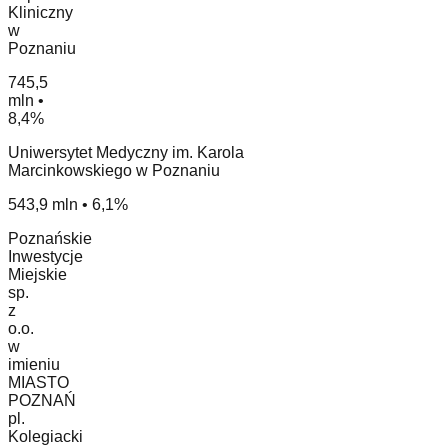
Kliniczny
w
Poznaniu
745,5
mln •
8,4%
Uniwersytet Medyczny im. Karola
Marcinkowskiego w Poznaniu
543,9 mln • 6,1%
Poznańskie
Inwestycje
Miejskie
sp.
z
o.o.
w
imieniu
MIASTO
POZNAŃ
pl.
Kolegiacki