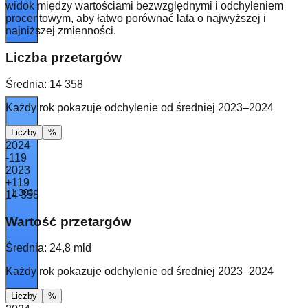
widok między wartościami bezwzględnymi i odchyleniem
procentowym, aby łatwo porównać lata o najwyższej i
najniższej zmienności.
Liczba przetargów
Średnia:
14 358
Każdy rok pokazuje odchylenie od średniej 2023–2024
Liczby
%
2024
-119
2023
+119
1 303
14 358
Wartość przetargów
Średnia:
24,8 mld
Każdy rok pokazuje odchylenie od średniej 2023–2024
Liczby
%