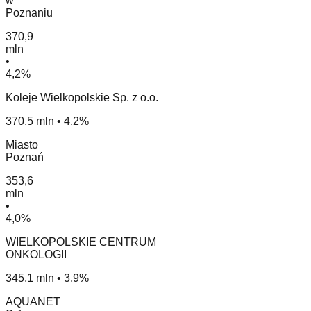
w
Poznaniu
370,9
mln
•
4,2%
Koleje Wielkopolskie Sp. z o.o.
370,5 mln • 4,2%
Miasto
Poznań
353,6
mln
•
4,0%
WIELKOPOLSKIE CENTRUM
ONKOLOGII
345,1 mln • 3,9%
AQUANET