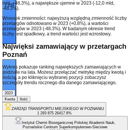
mld, +48.3%), a największe ujemne w 2023 (-12,0 mld,
1 239
-48.3%).
Wniosek zmienności: najwyższą względną zmienność liczby
przetargów odnotowano w 2023 (+0.8%), a wartości
przetargów w 2023 (-48.3%). W badanym okresie trend
liczby jest spadkowy, a trend wartości jest wzrostowy.
Najwięksi zamawiający w przetargach
Poznań
Wykres pokazuje ranking największych zamawiających w
podziale na lata. Możesz przełączać metrykę między kwotą i
ilością, a po kliknięciu wybranej pozycji zobaczysz
szczegóły trendu rocznego dla danego zamawiającego.
2023
1 114
Kwota
Ilość
ZARZĄD TRANSPORTU MIEJSKIEGO W POZNANIU
1 293 875 264
17.8
%
Instytut Chemii Bioorganicznej Polskiej Akademii Nauk,
Poznańskie Centrum Superkomputerowo-Sieciowe