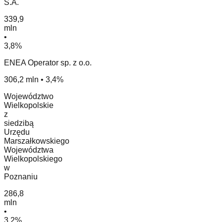
S.A.
339,9
mln
•
3,8%
ENEA Operator sp. z o.o.
306,2 mln • 3,4%
Województwo
Wielkopolskie
z
siedzibą
Urzędu
Marszałkowskiego
Województwa
Wielkopolskiego
w
Poznaniu
286,8
mln
•
3,2%