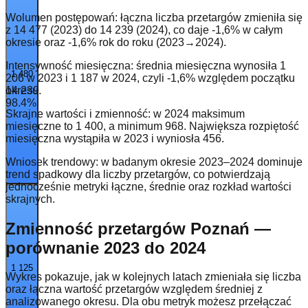
Wolumen postępowań: łączna liczba przetargów zmieniła się
z 14 477 (2023) do 14 239 (2024), co daje -1,6% w całym
okresie oraz -1,6% rok do roku (2023→2024).
Intensywność miesięczna: średnia miesięczna wynosiła 1
1 480
206 w 2023 i 1 187 w 2024, czyli -1,6% względem początku
14 239
okresu.
98.4
%
Skrajne wartości i zmienność: w 2024 maksimum
miesięczne to 1 400, a minimum 968. Największa rozpiętość
miesięczna wystąpiła w 2023 i wyniosła 456.
Wniosek trendowy: w badanym okresie 2023–2024 dominuje
trend spadkowy dla liczby przetargów, co potwierdzają
jednocześnie metryki łączne, średnie oraz rozkład wartości
skrajnych.
Zmienność przetargów Poznań —
porównanie 2023 do 2024
1 125
Wykres pokazuje, jak w kolejnych latach zmieniała się liczba
oraz łączna wartość przetargów względem średniej z
analizowanego okresu. Dla obu metryk możesz przełączać