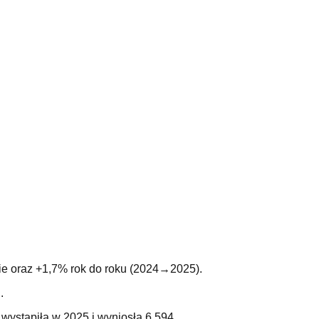
sie oraz +1,7% rok do roku (2024→2025).
.
wystąpiła w 2025 i wyniosła 6 594.