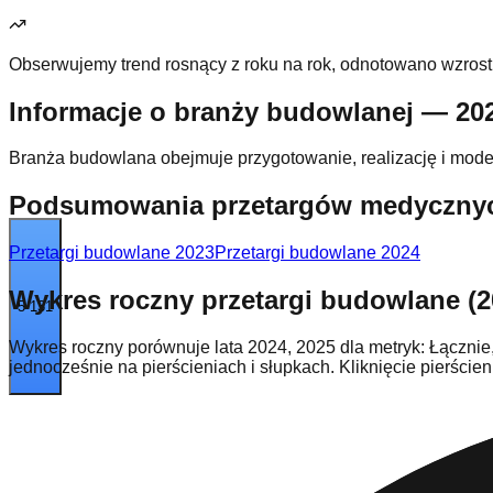
Obserwujemy trend rosnący z roku na rok, odnotowano wzrost 
Informacje o branży budowlanej — 20
Branża budowlana obejmuje przygotowanie, realizację i moder
Podsumowania przetargów medycznych
Przetargi budowlane
2023
Przetargi budowlane
2024
Wykres roczny przetargi budowlane (2
5 131
Wykres roczny porównuje lata 2024, 2025 dla metryk: Łącznie
jednocześnie na pierścieniach i słupkach. Kliknięcie pierśc