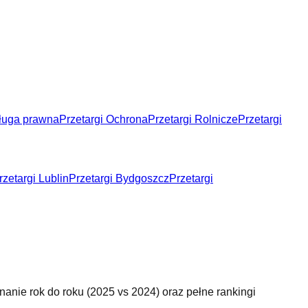
sługa prawna
Przetargi Ochrona
Przetargi Rolnicze
Przetargi
rzetargi Lublin
Przetargi Bydgoszcz
Przetargi
nanie rok do roku (
2025 vs 2024
) oraz pełne rankingi