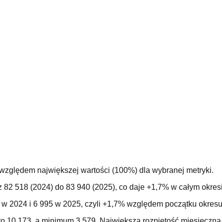
 względem największej wartości (100%) dla wybranej metryki.
z 82 518 (2024) do 83 940 (2025), co daje +1,7% w całym okre
 w 2024 i 6 995 w 2025, czyli +1,7% względem początku okresu
o 10 173, a minimum 3 579. Największa rozpiętość miesięczna 