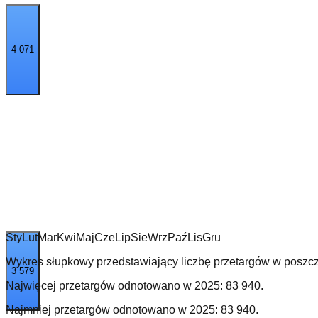
4 071
Sty
Lut
Mar
Kwi
Maj
Cze
Lip
Sie
Wrz
Paź
Lis
Gru
Wykres słupkowy przedstawiający liczbę przetargów w poszcz
3 579
Najwięcej przetargów odnotowano w
2025
:
83 940
.
Najmniej przetargów odnotowano w
2025
:
83 940
.