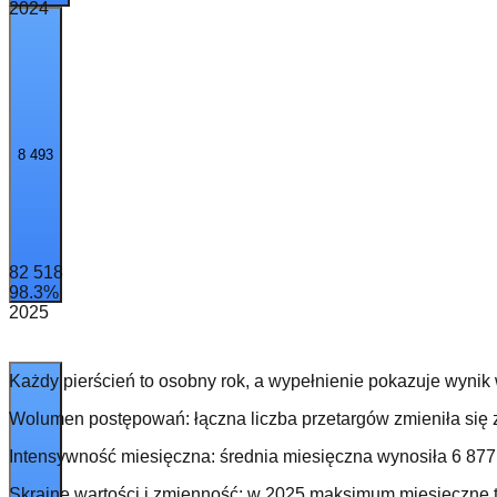
2024
8 493
82 518
98.3
%
2025
Każdy pierścień to osobny rok, a wypełnienie pokazuje wynik
Wolumen postępowań: łączna liczba przetargów zmieniła się 
Intensywność miesięczna: średnia miesięczna wynosiła 6 877
Skrajne wartości i zmienność: w 2025 maksimum miesięczne t