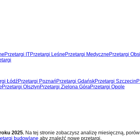
ne
Przetargi IT
Przetargi Leśne
Przetargi Medyczne
Przetargi Ob
targi
rgi Łódź
Przetargi Poznań
Przetargi Gdańsk
Przetargi Szczecin
P
e
Przetargi Olsztyn
Przetargi Zielona Góra
Przetargi Opole
 roku
2025
.
Na tej stronie zobaczysz analizę miesięczną, porów
zetargi budowlane
aby znaleźć nowe przetargi.