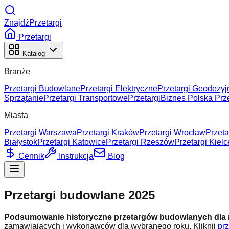
ZnajdźPrzetargi
Przetargi
Katalog
Branże
Przetargi Budowlane
Przetargi Elektryczne
Przetargi Geodezyj
Sprzątanie
Przetargi Transportowe
Przetargi
Biznes Polska Prze
Miasta
Przetargi Warszawa
Przetargi Kraków
Przetargi Wrocław
Przeta
Białystok
Przetargi Katowice
Przetargi Rzeszów
Przetargi Kielc
Cennik
Instrukcja
Blog
Przetargi budowlane 2025
Podsumowanie historyczne przetargów budowlanych dla
zamawiających i wykonawców dla wybranego roku.
Kliknij
pr