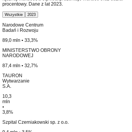
procentowy. Dane z lat 2023.
Wszystkie
2023
Narodowe Centrum
Badań i Rozwoju
89,0 mln • 33,3%
MINISTERSTWO OBRONY
NARODOWEJ
87,4 mln • 32,7%
TAURON
Wytwarzanie
S.A.
10,3
mln
•
3,8%
Szpital Czerniakowski sp. z o.o.