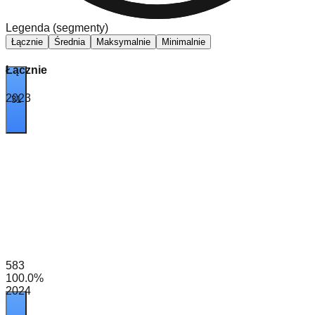
Legenda (segmenty)
Łącznie
Średnia
Maksymalnie
Minimalnie
Łącznie
2023
31
583
100.0
%
2024