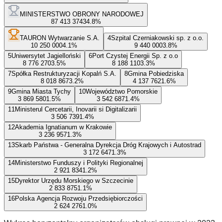
MINISTERSTWO OBRONY NARODOWEJ
87 413 374
34.8
%
TAURON Wytwarzanie S.A.
4
Szpital Czerniakowski sp. z o.o.
10 250 000
4.1
%
9 440 000
3.8
%
5
Uniwersytet Jagielloński
6
Port Czystej Energii Sp. z o.o
8 776 270
3.5
%
8 188 110
3.3
%
7
Spółka Restrukturyzacji Kopalń S.A.
8
Gmina Pobiedziska
8 018 867
3.2
%
4 137 762
1.6
%
9
Gmina Miasta Tychy
10
Województwo Pomorskie
3 869 580
1.5
%
3 542 687
1.4
%
11
Ministerul Cercetarii, Inovarii si Digitalizarii
3 506 739
1.4
%
12
Akademia Ignatianum w Krakowie
3 236 957
1.3
%
13
Skarb Państwa - Generalna Dyrekcja Dróg Krajowych i Autostrad
3 172 647
1.3
%
14
Ministerstwo Funduszy i Polityki Regionalnej
2 921 834
1.2
%
15
Dyrektor Urzędu Morskiego w Szczecinie
2 833 875
1.1
%
16
Polska Agencja Rozwoju Przedsiębiorczości
2 624 276
1.0
%