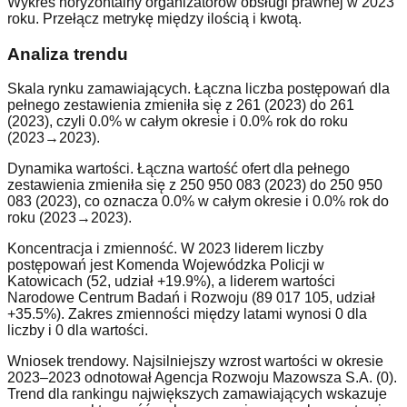
Wykres horyzontalny organizatorów obsługi prawnej w 2023
roku. Przełącz metrykę między ilością i kwotą.
Analiza trendu
Skala rynku zamawiających. Łączna liczba postępowań dla
pełnego zestawienia zmieniła się z 261 (2023) do 261
(2023), czyli 0.0% w całym okresie i 0.0% rok do roku
(2023→2023).
Dynamika wartości. Łączna wartość ofert dla pełnego
zestawienia zmieniła się z 250 950 083 (2023) do 250 950
083 (2023), co oznacza 0.0% w całym okresie i 0.0% rok do
roku (2023→2023).
Koncentracja i zmienność. W 2023 liderem liczby
postępowań jest Komenda Wojewódzka Policji w
Katowicach (52, udział +19.9%), a liderem wartości
Narodowe Centrum Badań i Rozwoju (89 017 105, udział
+35.5%). Zakres zmienności między latami wynosi 0 dla
liczby i 0 dla wartości.
Wniosek trendowy. Najsilniejszy wzrost wartości w okresie
2023–2023 odnotował Agencja Rozwoju Mazowsza S.A. (0).
Trend dla rankingu największych zamawiających wskazuje