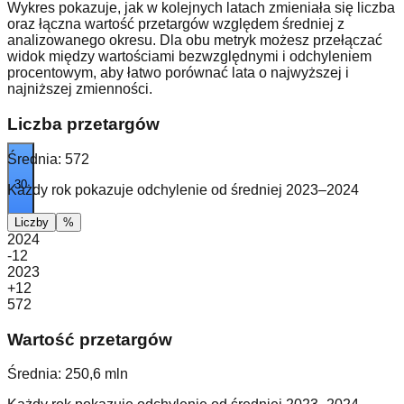
Wykres pokazuje, jak w kolejnych latach zmieniała się liczba
oraz łączna wartość przetargów względem średniej z
analizowanego okresu. Dla obu metryk możesz przełączać
widok między wartościami bezwzględnymi i odchyleniem
procentowym, aby łatwo porównać lata o najwyższej i
najniższej zmienności.
Liczba przetargów
Średnia:
572
30
Każdy rok pokazuje odchylenie od średniej 2023–2024
Liczby
%
2024
-12
2023
+12
572
Wartość przetargów
Średnia:
250,6 mln