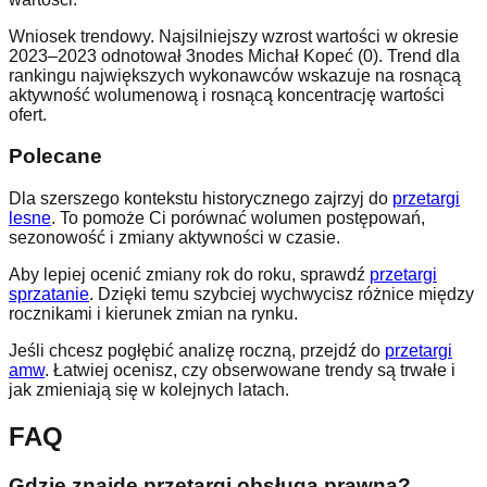
Wniosek trendowy. Najsilniejszy wzrost wartości w okresie
2023–2023 odnotował 3nodes Michał Kopeć (0). Trend dla
rankingu największych wykonawców wskazuje na rosnącą
aktywność wolumenową i rosnącą koncentrację wartości
ofert.
Polecane
Dla szerszego kontekstu historycznego zajrzyj do
przetargi
lesne
. To pomoże Ci porównać wolumen postępowań,
sezonowość i zmiany aktywności w czasie.
Aby lepiej ocenić zmiany rok do roku, sprawdź
przetargi
sprzatanie
. Dzięki temu szybciej wychwycisz różnice między
rocznikami i kierunek zmian na rynku.
Jeśli chcesz pogłębić analizę roczną, przejdź do
przetargi
amw
. Łatwiej ocenisz, czy obserwowane trendy są trwałe i
jak zmieniają się w kolejnych latach.
FAQ
Gdzie znajdę przetargi obsługa prawna?