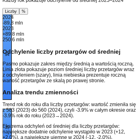
Każdy rok pokazuje odchylenie od średniej 2023–2024
Liczby
%
2024
-89,8 mln
2023
+89,8 mln
250,6 mln
Odchylenie liczby przetargów od średniej
94
Pasmo pokazuje zakres między średnią a wartością roczną.
Linia
złota
pokazuje poziom średniej liczby przetargów wraz
z odchyleniem (szary), linia
niebieska
prezentuje roczną
wartość przetargów ze skalą po prawej stronie.
Analiza trendu zmienności
Trend rok do roku dla liczby przetargów: wartość zmieniła się
z 583 (2023) do 560 (2024), czyli -3.9% w całym okresie oraz
-3.9% rok do roku (2023→2024).
Ekstrema odchyleń od średniej dla liczby przetargów:
39
największe dodatnie odchylenie wystąpiło w 2023 (+12,
+2.0%), a największe ujemne w 2024 (-12, -2.0%).