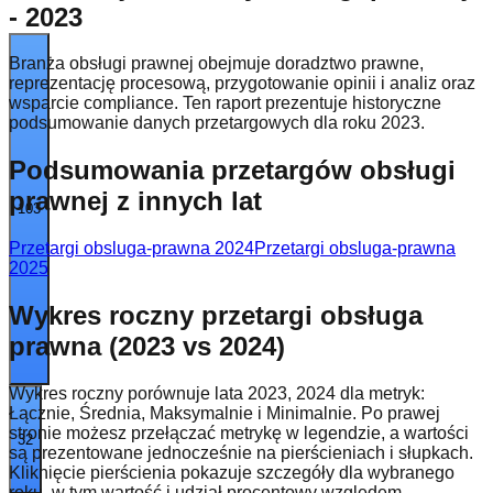
- 2023
Branża obsługi prawnej obejmuje doradztwo prawne,
reprezentację procesową, przygotowanie opinii i analiz oraz
wsparcie compliance. Ten raport prezentuje historyczne
podsumowanie danych przetargowych dla roku 2023.
Podsumowania przetargów obsługi
prawnej z innych lat
103
Przetargi obsluga-prawna
2024
Przetargi obsluga-prawna
2025
Wykres roczny przetargi obsługa
prawna (2023 vs 2024)
Wykres roczny porównuje lata 2023, 2024 dla metryk:
Łącznie, Średnia, Maksymalnie i Minimalnie. Po prawej
stronie możesz przełączać metrykę w legendzie, a wartości
32
są prezentowane jednocześnie na pierścieniach i słupkach.
Kliknięcie pierścienia pokazuje szczegóły dla wybranego
roku, w tym wartość i udział procentowy względem