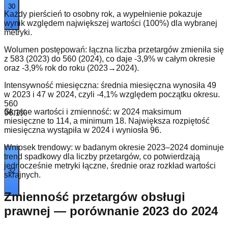
30
Każdy pierścień to osobny rok, a wypełnienie pokazuje
wynik względem największej wartości (100%) dla wybranej
metryki.
Wolumen postępowań: łączna liczba przetargów zmieniła się
z 583 (2023) do 560 (2024), co daje -3,9% w całym okresie
oraz -3,9% rok do roku (2023→2024).
Intensywność miesięczna: średnia miesięczna wynosiła 49
w 2023 i 47 w 2024, czyli -4,1% względem początku okresu.
560
Skrajne wartości i zmienność: w 2024 maksimum
96.1
%
miesięczne to 114, a minimum 18. Największa rozpiętość
miesięczna wystąpiła w 2024 i wyniosła 96.
Wniosek trendowy: w badanym okresie 2023–2024 dominuje
trend spadkowy dla liczby przetargów, co potwierdzają
jednocześnie metryki łączne, średnie oraz rozkład wartości
32
skrajnych.
Zmienność przetargów obsługi
prawnej — porównanie 2023 do 2024