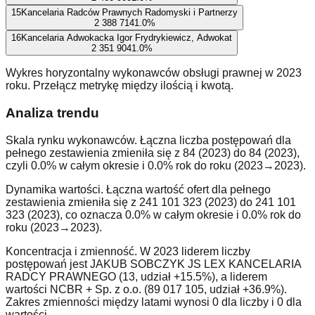
15
Kancelaria Radców Prawnych Radomyski i Partnerzy
2 388 714
1.0
%
16
Kancelaria Adwokacka Igor Frydrykiewicz, Adwokat
2 351 904
1.0
%
Wykres horyzontalny wykonawców obsługi prawnej w 2023
roku. Przełącz metrykę między ilością i kwotą.
Analiza trendu
Skala rynku wykonawców. Łączna liczba postępowań dla
pełnego zestawienia zmieniła się z 84 (2023) do 84 (2023),
czyli 0.0% w całym okresie i 0.0% rok do roku (2023→2023).
Dynamika wartości. Łączna wartość ofert dla pełnego
zestawienia zmieniła się z 241 101 323 (2023) do 241 101
323 (2023), co oznacza 0.0% w całym okresie i 0.0% rok do
roku (2023→2023).
Koncentracja i zmienność. W 2023 liderem liczby
postępowań jest JAKUB SOBCZYK JS LEX KANCELARIA
RADCY PRAWNEGO (13, udział +15.5%), a liderem
wartości NCBR + Sp. z o.o. (89 017 105, udział +36.9%).
Zakres zmienności między latami wynosi 0 dla liczby i 0 dla
wartości.