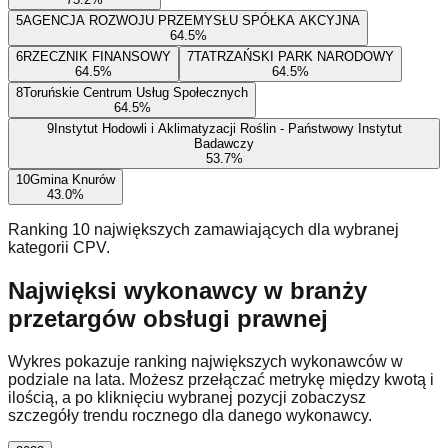
5
AGENCJA ROZWOJU PRZEMYSŁU SPÓŁKA AKCYJNA
6
4.5
%
6
RZECZNIK FINANSOWY
7
TATRZAŃSKI PARK NARODOWY
6
4.5
%
6
4.5
%
8
Toruńskie Centrum Usług Społecznych
6
4.5
%
9
Instytut Hodowli i Aklimatyzacji Roślin - Państwowy Instytut
Badawczy
5
3.7
%
10
Gmina Knurów
4
3.0
%
Ranking 10 największych zamawiających dla wybranej
kategorii CPV.
Najwięksi wykonawcy w branży
przetargów obsługi prawnej
Wykres pokazuje ranking największych wykonawców w
podziale na lata. Możesz przełączać metrykę między kwotą i
ilością, a po kliknięciu wybranej pozycji zobaczysz
szczegóły trendu rocznego dla danego wykonawcy.