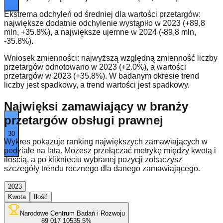
Ekstrema odchyleń od średniej dla wartości przetargów:
największe dodatnie odchylenie wystąpiło w 2023 (+89,8
mln, +35.8%), a największe ujemne w 2024 (-89,8 mln,
-35.8%).
Wniosek zmienności: najwyższą względną zmienność liczby
przetargów odnotowano w 2023 (+2.0%), a wartości
przetargów w 2023 (+35.8%). W badanym okresie trend
liczby jest spadkowy, a trend wartości jest spadkowy.
Najwięksi zamawiający w branży
przetargów obsługi prawnej
30
Wykres pokazuje ranking największych zamawiających w
podziale na lata. Możesz przełączać metrykę między kwotą i
ilością, a po kliknięciu wybranej pozycji zobaczysz
szczegóły trendu rocznego dla danego zamawiającego.
2023
Kwota
Ilość
Narodowe Centrum Badań i Rozwoju
89 017 105
35.5
%