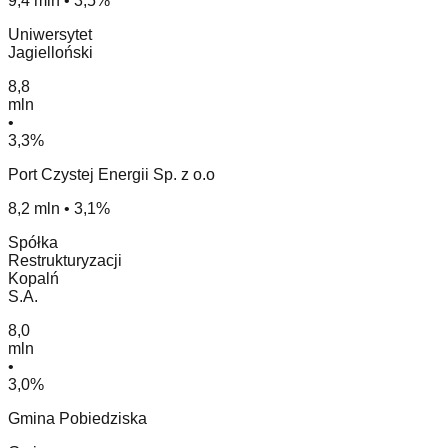
9,4 mln • 3,5%
Uniwersytet
Jagielloński
8,8
mln
•
3,3%
Port Czystej Energii Sp. z o.o
8,2 mln • 3,1%
Spółka
Restrukturyzacji
Kopalń
S.A.
8,0
mln
•
3,0%
Gmina Pobiedziska