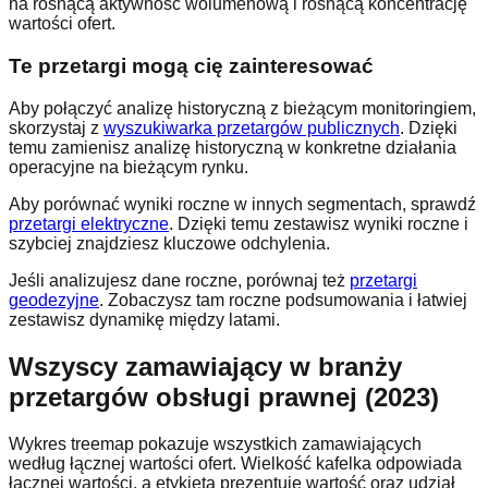
na rosnącą aktywność wolumenową i rosnącą koncentrację
wartości ofert.
Te przetargi mogą cię zainteresować
Aby połączyć analizę historyczną z bieżącym monitoringiem,
skorzystaj z
wyszukiwarka przetargów publicznych
. Dzięki
temu zamienisz analizę historyczną w konkretne działania
operacyjne na bieżącym rynku.
Aby porównać wyniki roczne w innych segmentach, sprawdź
przetargi elektryczne
. Dzięki temu zestawisz wyniki roczne i
szybciej znajdziesz kluczowe odchylenia.
Jeśli analizujesz dane roczne, porównaj też
przetargi
geodezyjne
. Zobaczysz tam roczne podsumowania i łatwiej
zestawisz dynamikę między latami.
Wszyscy zamawiający w branży
przetargów obsługi prawnej (2023)
Wykres treemap pokazuje wszystkich zamawiających
według łącznej wartości ofert. Wielkość kafelka odpowiada
łącznej wartości, a etykieta prezentuje wartość oraz udział