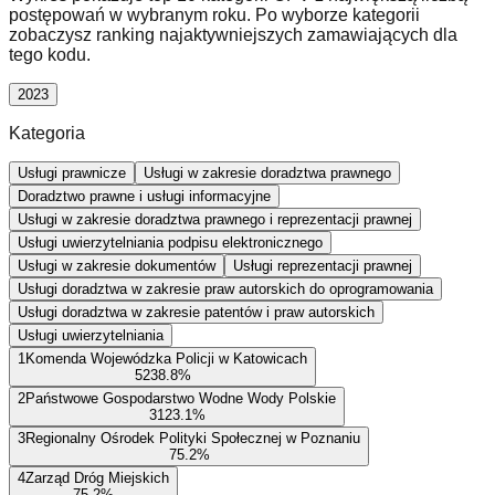
postępowań w wybranym roku. Po wyborze kategorii
zobaczysz ranking najaktywniejszych zamawiających dla
tego kodu.
2023
Kategoria
Usługi prawnicze
Usługi w zakresie doradztwa prawnego
Doradztwo prawne i usługi informacyjne
Usługi w zakresie doradztwa prawnego i reprezentacji prawnej
Usługi uwierzytelniania podpisu elektronicznego
Usługi w zakresie dokumentów
Usługi reprezentacji prawnej
Usługi doradztwa w zakresie praw autorskich do oprogramowania
Usługi doradztwa w zakresie patentów i praw autorskich
Usługi uwierzytelniania
1
Komenda Wojewódzka Policji w Katowicach
52
38.8
%
2
Państwowe Gospodarstwo Wodne Wody Polskie
31
23.1
%
3
Regionalny Ośrodek Polityki Społecznej w Poznaniu
7
5.2
%
4
Zarząd Dróg Miejskich
7
5.2
%