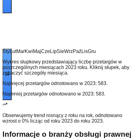
Sty
Lut
Mar
Kwi
Maj
Cze
Lip
Sie
Wrz
Paź
Lis
Gru
Wykres słupkowy przedstawiający liczbę przetargów w
poszczególnych miesiącach 2023 roku. Kliknij słupek, aby
zobaczyć szczegóły miesiąca.
54
Najwięcej przetargów odnotowano w
2023
:
583
.
Najmniej przetargów odnotowano w
2023
:
583
.
Obserwujemy trend rosnący z roku na rok, odnotowano
wzrost o 0% licząc od roku 2023 do roku 2023.
Informacje o branży obsługi prawnej