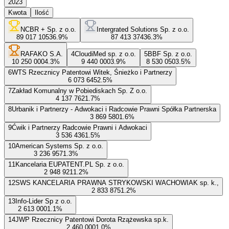
2023
Kwota
Ilość
NCBR + Sp. z o.o.
Intergrated Solutions Sp. z o.o.
89 017 105
36.9
%
87 413 374
36.3
%
RAFAKO S.A.
4
CloudiMed sp. z o.o.
5
BBF Sp. z o.o.
10 250 000
4.3
%
9 440 000
3.9
%
8 530 050
3.5
%
6
WTS Rzecznicy Patentowi Witek, Śnieżko i Partnerzy
6 073 645
2.5
%
7
Zakład Komunalny w Pobiediskach Sp. Z o.o.
4 137 762
1.7
%
8
Urbanik i Partnerzy - Adwokaci i Radcowie Prawni Spółka Partnerska
3 869 580
1.6
%
9
Ćwik i Partnerzy Radcowie Prawni i Adwokaci
3 536 436
1.5
%
10
American Systems Sp. z o.o.
3 236 957
1.3
%
11
Kancelaria EUPATENT.PL Sp. z o.o.
2 948 921
1.2
%
12
SWS KANCELARIA PRAWNA STRYKOWSKI WACHOWIAK sp. k.,
2 833 875
1.2
%
13
Info-Lider Sp z o.o.
2 613 000
1.1
%
14
JWP Rzecznicy Patentowi Dorota Rzążewska sp.k.
2 460 000
1.0
%