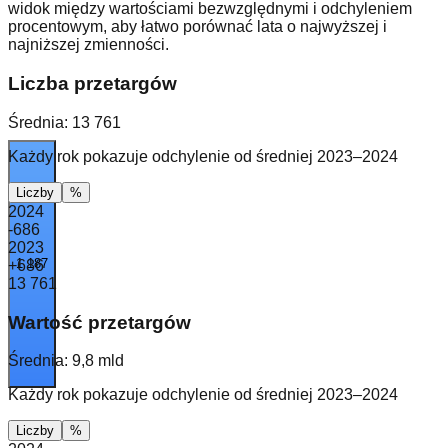
widok między wartościami bezwzględnymi i odchyleniem
procentowym, aby łatwo porównać lata o najwyższej i
najniższej zmienności.
Liczba przetargów
Średnia:
13 761
Każdy rok pokazuje odchylenie od średniej 2023–2024
Liczby
%
2024
-686
2023
1 187
+686
13 761
Wartość przetargów
Średnia:
9,8 mld
Każdy rok pokazuje odchylenie od średniej 2023–2024
Liczby
%