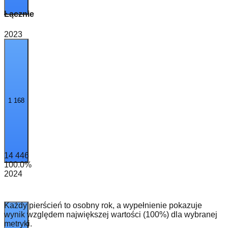
Łącznie
2023
1 168
14 446
100.0
%
2024
Każdy pierścień to osobny rok, a wypełnienie pokazuje
wynik względem największej wartości (100%) dla wybranej
metryki.