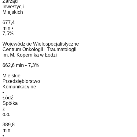
Zarząd
Inwestycji
Miejskich
677,4
mln •
7,5%
Wojewódzkie Wielospecjalistyczne
Centrum Onkologii i Traumatologii
im. M. Kopernika w Łodzi
662,6 mln • 7,3%
Miejskie
Przedsiębiorstwo
Komunikacyjne
-
Łódź
Spółka
z
o.o.
389,8
mln
•