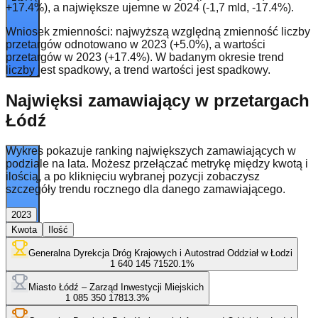
+17.4%), a największe ujemne w 2024 (-1,7 mld, -17.4%).
Wniosek zmienności: najwyższą względną zmienność liczby
przetargów odnotowano w 2023 (+5.0%), a wartości
przetargów w 2023 (+17.4%). W badanym okresie trend
liczby jest spadkowy, a trend wartości jest spadkowy.
Najwięksi zamawiający w przetargach
Łódź
Wykres pokazuje ranking największych zamawiających w
podziale na lata. Możesz przełączać metrykę między kwotą i
ilością, a po kliknięciu wybranej pozycji zobaczysz
szczegóły trendu rocznego dla danego zamawiającego.
2023
Kwota
Ilość
1 265
Generalna Dyrekcja Dróg Krajowych i Autostrad Oddział w Łodzi
1 640 145 715
20.1
%
Miasto Łódź – Zarząd Inwestycji Miejskich
1 085 350 178
13.3
%