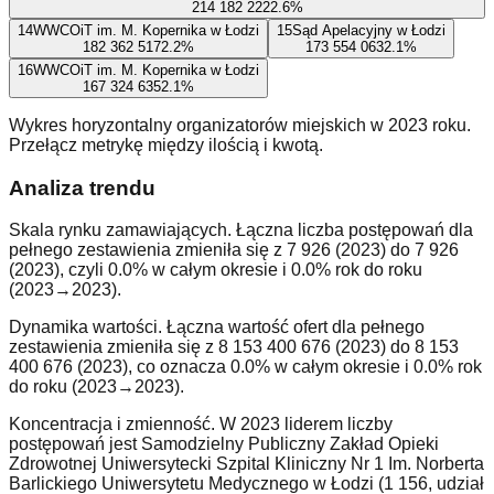
214 182 222
2.6
%
14
WWCOiT im. M. Kopernika w Łodzi
15
Sąd Apelacyjny w Łodzi
182 362 517
2.2
%
173 554 063
2.1
%
16
WWCOiT im. M. Kopernika w Łodzi
167 324 635
2.1
%
Wykres horyzontalny organizatorów miejskich w 2023 roku.
Przełącz metrykę między ilością i kwotą.
Analiza trendu
Skala rynku zamawiających. Łączna liczba postępowań dla
pełnego zestawienia zmieniła się z 7 926 (2023) do 7 926
(2023), czyli 0.0% w całym okresie i 0.0% rok do roku
(2023→2023).
Dynamika wartości. Łączna wartość ofert dla pełnego
zestawienia zmieniła się z 8 153 400 676 (2023) do 8 153
400 676 (2023), co oznacza 0.0% w całym okresie i 0.0% rok
do roku (2023→2023).
Koncentracja i zmienność. W 2023 liderem liczby
postępowań jest Samodzielny Publiczny Zakład Opieki
Zdrowotnej Uniwersytecki Szpital Kliniczny Nr 1 Im. Norberta
Barlickiego Uniwersytetu Medycznego w Łodzi (1 156, udział