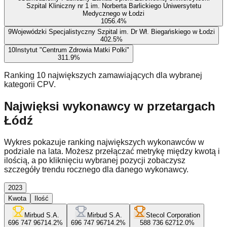
Szpital Kliniczny nr 1 im. Norberta Barlickiego Uniwersytetu
Medycznego w Łodzi
105
6.4
%
9
Wojewódzki Specjalistyczny Szpital im. Dr Wł. Biegańskiego w Łodzi
40
2.5
%
10
Instytut "Centrum Zdrowia Matki Polki"
31
1.9
%
Ranking 10 największych zamawiających dla wybranej
kategorii CPV.
Najwięksi wykonawcy w przetargach
Łódź
Wykres pokazuje ranking największych wykonawców w
podziale na lata. Możesz przełączać metrykę między kwotą i
ilością, a po kliknięciu wybranej pozycji zobaczysz
szczegóły trendu rocznego dla danego wykonawcy.
2023
Kwota
Ilość
Mirbud S.A.
Mirbud S.A.
Stecol Corporation
696 747 967
14.2
%
696 747 967
14.2
%
588 736 627
12.0
%