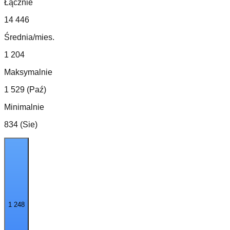
Łącznie
14 446
Średnia/mies.
1 204
Maksymalnie
1 529 (Paź)
Minimalnie
834 (Sie)
1 248