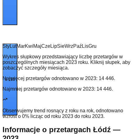
Sty
Lut
Mar
Kwi
Maj
Cze
Lip
Sie
Wrz
Paź
Lis
Gru
Wykres słupkowy przedstawiający liczbę przetargów w
poszczególnych miesiącach 2023 roku. Kliknij słupek, aby
zobaczyć szczegóły miesiąca.
Najwięcej przetargów odnotowano w
2023
:
14 446
.
1 111
Najmniej przetargów odnotowano w
2023
:
14 446
.
Obserwujemy trend rosnący z roku na rok, odnotowano
wzrost o 0% licząc od roku 2023 do roku 2023.
Informacje o przetargach Łódź —
2023