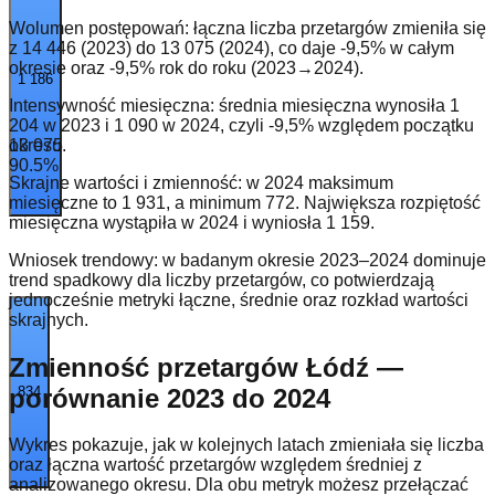
Wolumen postępowań: łączna liczba przetargów zmieniła się
z 14 446 (2023) do 13 075 (2024), co daje -9,5% w całym
okresie oraz -9,5% rok do roku (2023→2024).
1 186
Intensywność miesięczna: średnia miesięczna wynosiła 1
204 w 2023 i 1 090 w 2024, czyli -9,5% względem początku
13 075
okresu.
90.5
%
Skrajne wartości i zmienność: w 2024 maksimum
miesięczne to 1 931, a minimum 772. Największa rozpiętość
miesięczna wystąpiła w 2024 i wyniosła 1 159.
Wniosek trendowy: w badanym okresie 2023–2024 dominuje
trend spadkowy dla liczby przetargów, co potwierdzają
jednocześnie metryki łączne, średnie oraz rozkład wartości
skrajnych.
Zmienność przetargów Łódź —
porównanie 2023 do 2024
834
Wykres pokazuje, jak w kolejnych latach zmieniała się liczba
oraz łączna wartość przetargów względem średniej z
analizowanego okresu. Dla obu metryk możesz przełączać