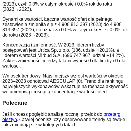
(2023), czyli 0.0% w całym okresie i 0.0% rok do roku
(2023→2023).
Dynamika wartości. Łączna wartość ofert dla pełnego
zestawienia zmieniła się z 4 908 813 397 (2023) do 4 908
813 397 (2023), co oznacza 0.0% w całym okresie i 0.0% rok
do roku (2023→2023).
Koncentracja i zmienność. W 2023 liderem liczby
postępowań jest Urtica Sp. z o.o. (186, udział +20.1%), a
liderem wartości Mirbud S.A. (696 747 967, udział +14.2%).
Zakres zmienności między latami wynosi 0 dla liczby i 0 dla
wartości.
Wniosek trendowy. Najsilniejszy wzrost wartości w okresie
2023–2023 odnotował AESCULAP (0). Trend dla rankingu
największych wykonawców wskazuje na rosnącą aktywność
wolumenową i rosnącą koncentrację wartości ofert.
Polecane
Jeśli chcesz pogłębić analizę roczną, przejdź do
przetargi
olsztyn
. Łatwiej ocenisz, czy obserwowane trendy są trwałe i
jak zmieniają się w kolejnych latach.