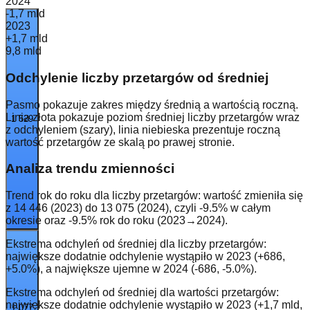
2024
-1,7 mld
2023
+1,7 mld
9,8 mld
Odchylenie liczby przetargów od średniej
Pasmo pokazuje zakres między średnią a wartością roczną.
Linia
złota
pokazuje poziom średniej liczby przetargów wraz
1 529
z odchyleniem (szary), linia
niebieska
prezentuje roczną
wartość przetargów ze skalą po prawej stronie.
Analiza trendu zmienności
Trend rok do roku dla liczby przetargów: wartość zmieniła się
z 14 446 (2023) do 13 075 (2024), czyli -9.5% w całym
okresie oraz -9.5% rok do roku (2023→2024).
Ekstrema odchyleń od średniej dla liczby przetargów:
największe dodatnie odchylenie wystąpiło w 2023 (+686,
+5.0%), a największe ujemne w 2024 (-686, -5.0%).
Ekstrema odchyleń od średniej dla wartości przetargów:
największe dodatnie odchylenie wystąpiło w 2023 (+1,7 mld,
1 077