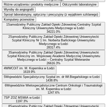
Różne urządzenia i produkty medyczne
Odczynniki laboratoryjne
Wyroby do angiografii
Sprzęt laboratoryjny, optyczny i precyzyjny (z wyjątkiem szklanego)
Komputery przenośne
1
Samodzielny Publiczny Zakład Opieki Zdrowotnej Centralny Szpital
Kliniczny Uniwersytetu Medycznego w Łodzi
342
21.0
%
2
Samodzielny Publiczny Zakład Opieki Zdrowotnej Uniwersytecki
Szpital Kliniczny Nr 1 Im. Norberta Barlickiego Uniwersytetu
Medycznego w Łodzi
283
17.4
%
3
Samodzielny Publiczny Zakład Opieki Zdrowotnej Uniwersytecki
Szpital Kliniczny im. Wojskowej Akademii Medycznej Uniwersytetu
Medycznego w Łodzi – Centralny Szpital Weteranów
266
16.3
%
4
WWCOiT im. M. Kopernika w Łodzi
161
9.9
%
5
Wojewódzki Specjalistyczny Szpital im. dr Wł.Biegańskiego w Łodzi
143
8.8
%
6
Wojewódzkie Wielospecjalistyczne Centrum Onkologii i Traumatologii
im. M. Kopernika w Łodzi
124
7.6
%
7
SP ZOZ MSWiA w Łodzi
119
7.3
%
8
Samodzielny Publiczny Zakład Opieki Zdrowotnej Uniwersytecki