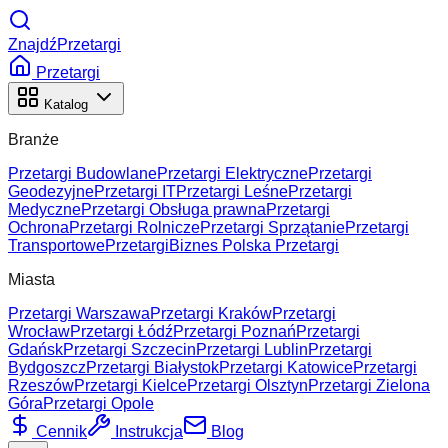
ZnajdźPrzetargi
Przetargi
Katalog
Branże
Przetargi Budowlane
Przetargi Elektryczne
Przetargi
Geodezyjne
Przetargi IT
Przetargi Leśne
Przetargi
Medyczne
Przetargi Obsługa prawna
Przetargi
Ochrona
Przetargi Rolnicze
Przetargi Sprzątanie
Przetargi
Transportowe
Przetargi
Biznes Polska Przetargi
Miasta
Przetargi Warszawa
Przetargi Kraków
Przetargi
Wrocław
Przetargi Łódź
Przetargi Poznań
Przetargi
Gdańsk
Przetargi Szczecin
Przetargi Lublin
Przetargi
Bydgoszcz
Przetargi Białystok
Przetargi Katowice
Przetargi
Rzeszów
Przetargi Kielce
Przetargi Olsztyn
Przetargi Zielona
Góra
Przetargi Opole
Cennik
Instrukcja
Blog