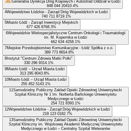
Generalna Dyrekcja Dróg Krajowych i Autostrad Oddział w Łodzi
848 044 204
10.4
%
4
Województwo Łódzkie - Zarząd Dróg Wojewódzkich w Łodzi
740 711 871
9.1
%
5
Miasto Łódź - Zarząd Inwestycji Miejskich
677 426 876
8.3
%
6
Wojewódzkie Wielospecjalistyczne Centrum Onkologii i Traumatologii
im. M. Kopernika w Łodzi
662 634 425
8.1
%
7
Miejskie Przedsiębiorstwo Komunikacyjne - Łódź Spółka z o.o.
389 773 865
4.8
%
8
Instytut "Centrum Zdrowia Matki Polki"
330 296 931
4.1
%
9
Miasto Łódź – Urzad Miasta Łodzi
313 295 804
3.8
%
10
Miasto Łódź – Urząd Miasta Łodzi
255 452 514
3.1
%
11
Samodzielny Publiczny Zakład Opieki Zdrowotnej Uniwersytecki
Szpital Kliniczny Nr 1 Im. Norberta Barlickiego Uniwersytetu
Medycznego w Łodzi
254 721 839
3.1
%
12
Województwo Łódzkie - Zarząd Dróg Wojewódzkich w Łodzi
218 123 018
2.7
%
13
Samodzielny Publiczny Zakład Opieki Zdrowotnej Uniwersytecki
Szpital Kliniczny im. Wojskowej Akademii Medycznej Uniwersytetu
Medycznego w Łodzi – Centralny Szpital Weteranów