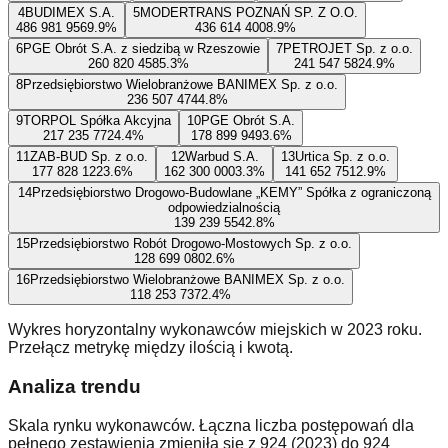
4
BUDIMEX S.A.
5
MODERTRANS POZNAŃ SP. Z O.O.
486 981 956
9.9
%
436 614 400
8.9
%
6
PGE Obrót S.A. z siedzibą w Rzeszowie
7
PETROJET Sp. z o.o.
260 820 458
5.3
%
241 547 582
4.9
%
8
Przedsiębiorstwo Wielobranżowe BANIMEX Sp. z o.o.
236 507 474
4.8
%
9
TORPOL Spółka Akcyjna
10
PGE Obrót S.A.
217 235 772
4.4
%
178 899 949
3.6
%
11
ZAB-BUD Sp. z o.o.
12
Warbud S.A.
13
Urtica Sp. z o.o.
177 828 122
3.6
%
162 300 000
3.3
%
141 652 751
2.9
%
14
Przedsiębiorstwo Drogowo-Budowlane „KEMY” Spółka z ograniczoną
odpowiedzialnością
139 239 554
2.8
%
15
Przedsiębiorstwo Robót Drogowo-Mostowych Sp. z o.o.
128 699 080
2.6
%
16
Przedsiębiorstwo Wielobranżowe BANIMEX Sp. z o.o.
118 253 737
2.4
%
Wykres horyzontalny wykonawców miejskich w 2023 roku.
Przełącz metrykę między ilością i kwotą.
Analiza trendu
Skala rynku wykonawców. Łączna liczba postępowań dla
pełnego zestawienia zmieniła się z 924 (2023) do 924