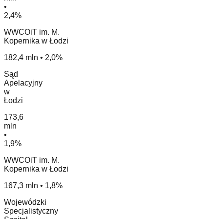
•
2,4%
WWCOiT im. M.
Kopernika w Łodzi
182,4 mln • 2,0%
Sąd
Apelacyjny
w
Łodzi
173,6
mln
•
1,9%
WWCOiT im. M.
Kopernika w Łodzi
167,3 mln • 1,8%
Wojewódzki
Specjalistyczny