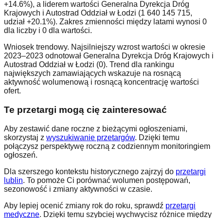
+14.6%), a liderem wartości Generalna Dyrekcja Dróg
Krajowych i Autostrad Oddział w Łodzi (1 640 145 715,
udział +20.1%). Zakres zmienności między latami wynosi 0
dla liczby i 0 dla wartości.
Wniosek trendowy. Najsilniejszy wzrost wartości w okresie
2023–2023 odnotował Generalna Dyrekcja Dróg Krajowych i
Autostrad Oddział w Łodzi (0). Trend dla rankingu
największych zamawiających wskazuje na rosnącą
aktywność wolumenową i rosnącą koncentrację wartości
ofert.
Te przetargi mogą cię zainteresować
Aby zestawić dane roczne z bieżącymi ogłoszeniami,
skorzystaj z
wyszukiwanie przetargów
. Dzięki temu
połączysz perspektywę roczną z codziennym monitoringiem
ogłoszeń.
Dla szerszego kontekstu historycznego zajrzyj do
przetargi
lublin
. To pomoże Ci porównać wolumen postępowań,
sezonowość i zmiany aktywności w czasie.
Aby lepiej ocenić zmiany rok do roku, sprawdź
przetargi
medyczne
. Dzięki temu szybciej wychwycisz różnice między