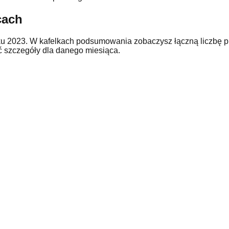
cach
ku
2023
. W kafelkach podsumowania zobaczysz łączną liczbę p
ć szczegóły dla danego miesiąca.