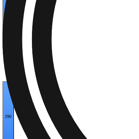
234
290