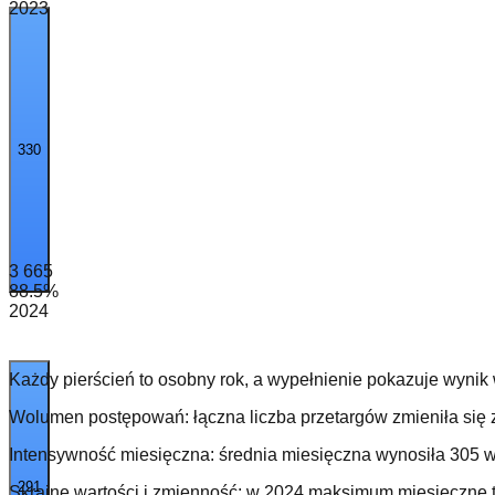
2023
330
3 665
88.5
%
2024
Każdy pierścień to osobny rok, a wypełnienie pokazuje wynik
Wolumen postępowań: łączna liczba przetargów zmieniła się 
Intensywność miesięczna: średnia miesięczna wynosiła 305 w
291
Skrajne wartości i zmienność: w 2024 maksimum miesięczne t