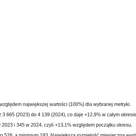
 względem największej wartości (100%) dla wybranej metryki.
z 3 665 (2023) do 4 139 (2024), co daje +12,9% w całym okres
 2023 i 345 w 2024, czyli +13,1% względem początku okresu.
o 526, a minimum 193. Największa rozpiętość miesięczna wystą