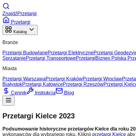
ZnajdźPrzetargi
Przetargi
Katalog
Branże
Przetargi Budowlane
Przetargi Elektryczne
Przetargi Geodezyj
Sprzątanie
Przetargi Transportowe
Przetargi
Biznes Polska Prze
Miasta
Przetargi Warszawa
Przetargi Kraków
Przetargi Wrocław
Przeta
Białystok
Przetargi Katowice
Przetargi Rzeszów
Przetargi Kielc
Cennik
Instrukcja
Blog
Przetargi Kielce 2023
Podsumowanie historyczne przetargów Kielce dla roku
20
wykonawców dla wybranego roku.
Kliknij
przetargi Kielce
aby