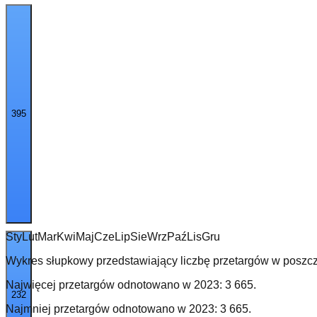
395
Sty
Lut
Mar
Kwi
Maj
Cze
Lip
Sie
Wrz
Paź
Lis
Gru
Wykres słupkowy przedstawiający liczbę przetargów w poszcz
Najwięcej przetargów odnotowano w
2023
:
3 665
.
232
Najmniej przetargów odnotowano w
2023
:
3 665
.