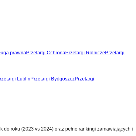
sługa prawna
Przetargi Ochrona
Przetargi Rolnicze
Przetargi
rzetargi Lublin
Przetargi Bydgoszcz
Przetargi
k do roku (
2023 vs 2024
) oraz pełne rankingi zamawiających i