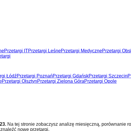
ne
Przetargi IT
Przetargi Leśne
Przetargi Medyczne
Przetargi Ob
targi
rgi Łódź
Przetargi Poznań
Przetargi Gdańsk
Przetargi Szczecin
P
e
Przetargi Olsztyn
Przetargi Zielona Góra
Przetargi Opole
23
.
Na tej stronie zobaczysz analizę miesięczną, porównanie ro
 znaleźć nowe przetargi.