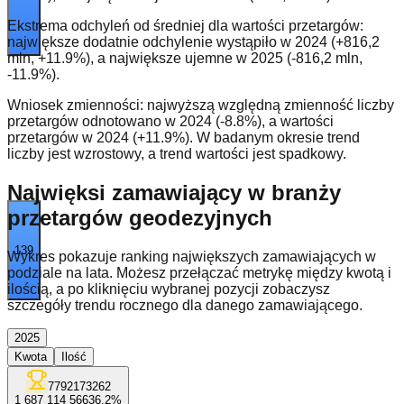
Ekstrema odchyleń od średniej dla wartości przetargów:
największe dodatnie odchylenie wystąpiło w 2024 (+816,2
mln, +11.9%), a największe ujemne w 2025 (-816,2 mln,
-11.9%).
Wniosek zmienności: najwyższą względną zmienność liczby
przetargów odnotowano w 2024 (-8.8%), a wartości
przetargów w 2024 (+11.9%). W badanym okresie trend
liczby jest wzrostowy, a trend wartości jest spadkowy.
Najwięksi zamawiający w branży
przetargów geodezyjnych
139
Wykres pokazuje ranking największych zamawiających w
podziale na lata. Możesz przełączać metrykę między kwotą i
ilością, a po kliknięciu wybranej pozycji zobaczysz
szczegóły trendu rocznego dla danego zamawiającego.
2025
Kwota
Ilość
7792173262
1 687 114 566
36.2
%