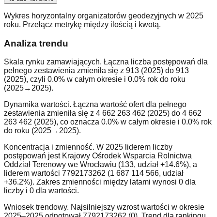
Wykres horyzontalny organizatorów geodezyjnych w 2025
roku. Przełącz metrykę między ilością i kwotą.
Analiza trendu
Skala rynku zamawiających. Łączna liczba postępowań dla
pełnego zestawienia zmieniła się z 913 (2025) do 913
(2025), czyli 0.0% w całym okresie i 0.0% rok do roku
(2025→2025).
Dynamika wartości. Łączna wartość ofert dla pełnego
zestawienia zmieniła się z 4 662 263 462 (2025) do 4 662
263 462 (2025), co oznacza 0.0% w całym okresie i 0.0% rok
do roku (2025→2025).
Koncentracja i zmienność. W 2025 liderem liczby
postępowań jest Krajowy Ośrodek Wsparcia Rolnictwa
Oddział Terenowy we Wrocławiu (133, udział +14.6%), a
liderem wartości 7792173262 (1 687 114 566, udział
+36.2%). Zakres zmienności między latami wynosi 0 dla
liczby i 0 dla wartości.
Wniosek trendowy. Najsilniejszy wzrost wartości w okresie
2025–2025 odnotował 7792173262 (0). Trend dla rankingu