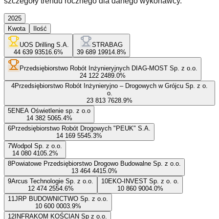
szczegóły trendu rocznego dla danego wykonawcy.
2025
Kwota
Ilość
UOS Drilling S.A.
STRABAG
44 639 935
16.6
%
39 689 199
14.8
%
Przedsiębiorstwo Robót Inżynieryjnych DIAG-MOST Sp. z o.o.
24 122 248
9.0
%
4
Przedsiębiorstwo Robót Inżynieryjno – Drogowych w Grójcu Sp. z o.
o.
23 813 762
8.9
%
5
ENEA Oświetlenie sp. z o.o
14 382 506
5.4
%
6
Przedsiębiorstwo Robót Drogowych "PEUK" S.A.
14 169 554
5.3
%
7
Wodpol Sp. z o.o.
14 080 410
5.2
%
8
Powiatowe Przedsiębiorstwo Drogowo Budowalne Sp. z o.o.
13 464 441
5.0
%
9
Arcus Technologie Sp. z o.o.
10
EKO-INVEST Sp. z o. o.
12 474 255
4.6
%
10 860 900
4.0
%
11
JRP BUDOWNICTWO Sp. z o.o.
10 600 000
3.9
%
12
INFRAKOM KOŚCIAN Sp z o.o.