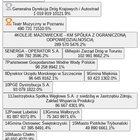
Generalna Dyrekcja Dróg Krajowych i Autostrad
1 019 819 101
21.9
%
Teatr Muzyczny w Poznaniu
490 731 715
10.5
%
4
KOLEJE MAZOWIECKIE - KM SPÓŁKA Z OGRANICZONĄ
ODPOWIEDZIALNOŚCIĄ
289 570 547
6.2
%
5
ENERGA - OPERATOR S.A.
6
Miejski Zarząd Dróg w Toruniu
288 792 359
6.2
%
102 991 866
2.2
%
7
Państwowe Gospodarstwo Wodne Wody Polskie
98 258 894
2.1
%
8
Dyrektor Urzędu Morskiego w Szczecinie
9
Gmina Miękinia
96 645 816
2.1
%
93 423 130
2.0
%
10
PGE Dystrybucja S.A.
93 079 182
2.0
%
11
Jastrzębska Spółka Węglowa S.A. z siedzibą w Jastrzębiu Zdroju,
Zakład Wsparcia Produkcji
86 667 430
1.9
%
12
Powiat Lubelski
13
Gmina Wałbrzych
81 887 937
1.8
%
75 343 997
1.6
%
14
Gmina Ostrowiec Świętokrzyski
15
Miasto Piotrków Trybunalski
67 395 849
1.4
%
49 890 666
1.1
%
16
Miasto Chełm
40 650 407
0.9
%