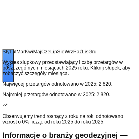
Sty
Lut
Mar
Kwi
Maj
Cze
Lip
Sie
Wrz
Paź
Lis
Gru
Wykres słupkowy przedstawiający liczbę przetargów w
134
poszczególnych miesiącach 2025 roku. Kliknij słupek, aby
zobaczyć szczegóły miesiąca.
Najwięcej przetargów odnotowano w
2025
:
2 820
.
Najmniej przetargów odnotowano w
2025
:
2 820
.
Obserwujemy trend rosnący z roku na rok, odnotowano
wzrost o 0% licząc od roku 2025 do roku 2025.
Informacje o branży geodezyjnej —