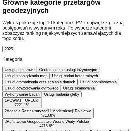
Główne kategorie przetargów
geodezyjnych
Wykres pokazuje top 10 kategorii CPV z największą liczbą
postępowań w wybranym roku. Po wyborze kategorii
zobaczysz ranking najaktywniejszych zamawiających dla
tego kodu.
2025
Kategoria
Usługi pomiarowe
Geotechniczne usługi inżynieryjne
Usługi sporządzania map
Usługi badań katastralnych
Usługi gromadzenia oraz scalania danych
Usługi opomiarowania
Usługi odwzorowania cyfrowego
Usługi skanowania
Wykonywanie badań
Usługi badania gleby
1
POWIAT TURECKI
72
21.1
%
2
Agencja Restrukturyzacji i Modernizacji Rolnictwa
47
13.8
%
3
Państwowe Gospodarstwo Wodne Wody Polskie
47
13.8
%