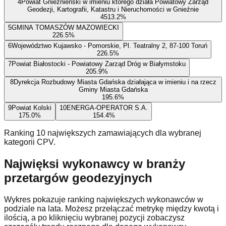
4
Powiat Gnieźnieński w imieniu którego działa Powiatowy Zarząd
Geodezji, Kartografii, Katastru i Nieruchomości w Gnieźnie
45
13.2
%
5
GMINA TOMASZÓW MAZOWIECKI
22
6.5
%
6
Województwo Kujawsko - Pomorskie, Pl. Teatralny 2, 87-100 Toruń
22
6.5
%
7
Powiat Białostocki - Powiatowy Zarząd Dróg w Białymstoku
20
5.9
%
8
Dyrekcja Rozbudowy Miasta Gdańska działająca w imieniu i na rzecz
Gminy Miasta Gdańska
19
5.6
%
9
Powiat Kolski
10
ENERGA-OPERATOR S.A.
17
5.0
%
15
4.4
%
Ranking 10 największych zamawiających dla wybranej
kategorii CPV.
Najwięksi wykonawcy w branży
przetargów geodezyjnych
Wykres pokazuje ranking największych wykonawców w
podziale na lata. Możesz przełączać metrykę między kwotą i
ilością, a po kliknięciu wybranej pozycji zobaczysz