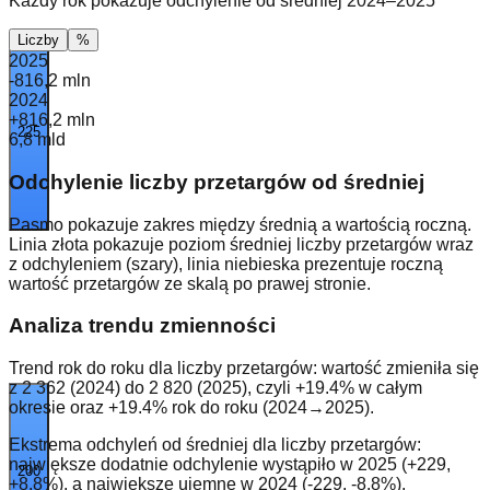
Każdy rok pokazuje odchylenie od średniej 2024–2025
Liczby
%
2025
-816,2 mln
2024
+816,2 mln
225
6,8 mld
Odchylenie liczby przetargów od średniej
Pasmo pokazuje zakres między średnią a wartością roczną.
Linia
złota
pokazuje poziom średniej liczby przetargów wraz
z odchyleniem (szary), linia
niebieska
prezentuje roczną
wartość przetargów ze skalą po prawej stronie.
Analiza trendu zmienności
Trend rok do roku dla liczby przetargów: wartość zmieniła się
z 2 362 (2024) do 2 820 (2025), czyli +19.4% w całym
okresie oraz +19.4% rok do roku (2024→2025).
Ekstrema odchyleń od średniej dla liczby przetargów:
największe dodatnie odchylenie wystąpiło w 2025 (+229,
200
+8.8%), a największe ujemne w 2024 (-229, -8.8%).