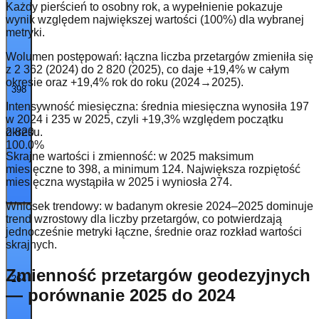
Każdy pierścień to osobny rok, a wypełnienie pokazuje
wynik względem największej wartości (100%) dla wybranej
metryki.
Wolumen postępowań: łączna liczba przetargów zmieniła się
z 2 362 (2024) do 2 820 (2025), co daje +19,4% w całym
okresie oraz +19,4% rok do roku (2024→2025).
398
Intensywność miesięczna: średnia miesięczna wynosiła 197
w 2024 i 235 w 2025, czyli +19,3% względem początku
2 820
okresu.
100.0
%
Skrajne wartości i zmienność: w 2025 maksimum
miesięczne to 398, a minimum 124. Największa rozpiętość
miesięczna wystąpiła w 2025 i wyniosła 274.
Wniosek trendowy: w badanym okresie 2024–2025 dominuje
trend wzrostowy dla liczby przetargów, co potwierdzają
jednocześnie metryki łączne, średnie oraz rozkład wartości
skrajnych.
Zmienność przetargów geodezyjnych
264
— porównanie 2025 do 2024