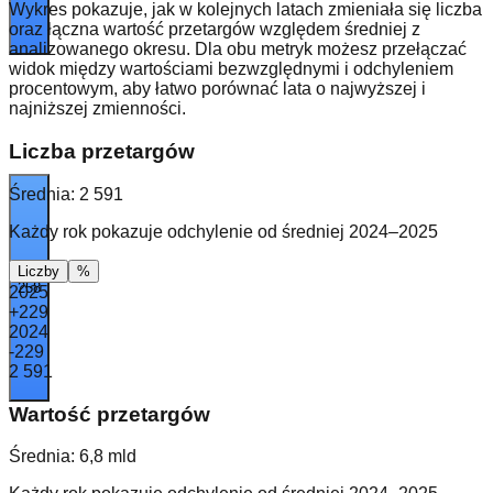
Wykres pokazuje, jak w kolejnych latach zmieniała się liczba
oraz łączna wartość przetargów względem średniej z
analizowanego okresu. Dla obu metryk możesz przełączać
widok między wartościami bezwzględnymi i odchyleniem
procentowym, aby łatwo porównać lata o najwyższej i
najniższej zmienności.
Liczba przetargów
Średnia:
2 591
Każdy rok pokazuje odchylenie od średniej 2024–2025
Liczby
%
258
2025
+229
2024
-229
2 591
Wartość przetargów
Średnia:
6,8 mld