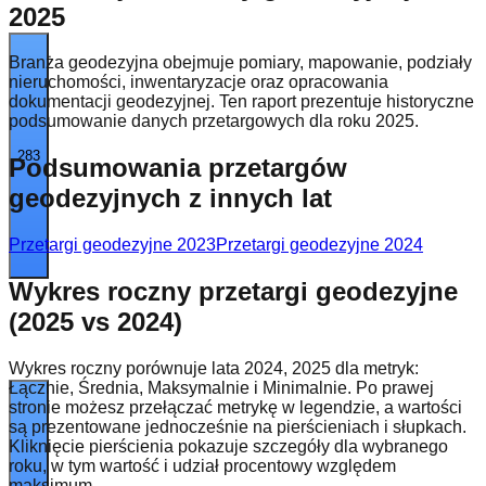
2025
Branża geodezyjna obejmuje pomiary, mapowanie, podziały
nieruchomości, inwentaryzacje oraz opracowania
dokumentacji geodezyjnej. Ten raport prezentuje historyczne
podsumowanie danych przetargowych dla roku 2025.
283
Podsumowania przetargów
geodezyjnych z innych lat
Przetargi geodezyjne
2023
Przetargi geodezyjne
2024
Wykres roczny przetargi geodezyjne
(2025 vs 2024)
Wykres roczny porównuje lata 2024, 2025 dla metryk:
Łącznie, Średnia, Maksymalnie i Minimalnie. Po prawej
stronie możesz przełączać metrykę w legendzie, a wartości
są prezentowane jednocześnie na pierścieniach i słupkach.
Kliknięcie pierścienia pokazuje szczegóły dla wybranego
roku, w tym wartość i udział procentowy względem
maksimum.