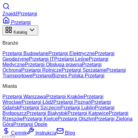
ZnajdźPrzetargi
Przetargi
Katalog
Branże
Przetargi Budowlane
Przetargi Elektryczne
Przetargi
Geodezyjne
Przetargi IT
Przetargi Leśne
Przetargi
Medyczne
Przetargi Obsługa prawna
Przetargi
Ochrona
Przetargi Rolnicze
Przetargi Sprzątanie
Przetargi
Transportowe
Przetargi
Biznes Polska Przetargi
Miasta
Przetargi Warszawa
Przetargi Kraków
Przetargi
Wrocław
Przetargi Łódź
Przetargi Poznań
Przetargi
Gdańsk
Przetargi Szczecin
Przetargi Lublin
Przetargi
Bydgoszcz
Przetargi Białystok
Przetargi Katowice
Przetargi
Rzeszów
Przetargi Kielce
Przetargi Olsztyn
Przetargi Zielona
Góra
Przetargi Opole
Cennik
Instrukcja
Blog