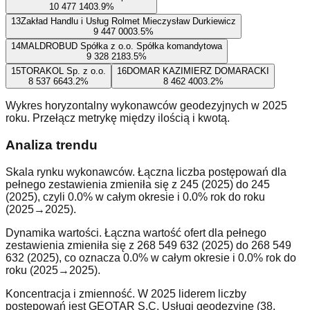
10 477 140
3.9
%
13
Zakład Handlu i Usług Rolmet Mieczysław Durkiewicz
9 447 000
3.5
%
14
MALDROBUD Spółka z o.o. Spółka komandytowa
9 328 218
3.5
%
15
TORAKOL Sp. z o.o.
16
DOMAR KAZIMIERZ DOMARACKI
8 537 664
3.2
%
8 462 400
3.2
%
Wykres horyzontalny wykonawców geodezyjnych w 2025
roku. Przełącz metrykę między ilością i kwotą.
Analiza trendu
Skala rynku wykonawców. Łączna liczba postępowań dla
pełnego zestawienia zmieniła się z 245 (2025) do 245
(2025), czyli 0.0% w całym okresie i 0.0% rok do roku
(2025→2025).
Dynamika wartości. Łączna wartość ofert dla pełnego
zestawienia zmieniła się z 268 549 632 (2025) do 268 549
632 (2025), co oznacza 0.0% w całym okresie i 0.0% rok do
roku (2025→2025).
Koncentracja i zmienność. W 2025 liderem liczby
postępowań jest GEOTAR S.C. Usługi geodezyjne (38,