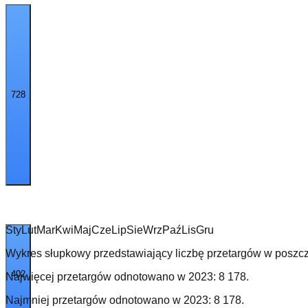
728
Sty
Lut
Mar
Kwi
Maj
Cze
Lip
Sie
Wrz
Paź
Lis
Gru
Wykres słupkowy przedstawiający liczbę przetargów w poszcz
402
Najwięcej przetargów odnotowano w
2023
:
8 178
.
Najmniej przetargów odnotowano w
2023
:
8 178
.