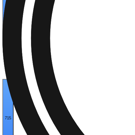
525
715