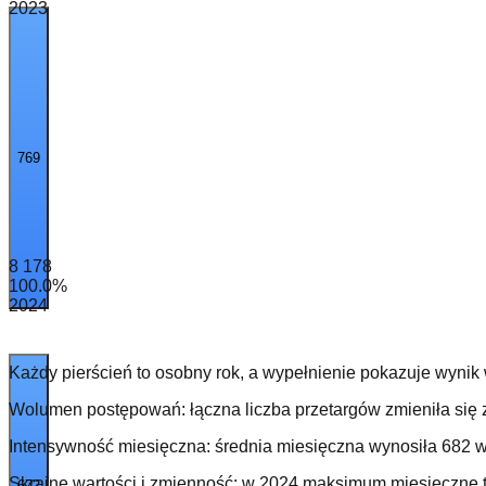
2023
769
8 178
100.0
%
2024
Każdy pierścień to osobny rok, a wypełnienie pokazuje wynik
Wolumen postępowań: łączna liczba przetargów zmieniła się z
Intensywność miesięczna: średnia miesięczna wynosiła 682 w
Skrajne wartości i zmienność: w 2024 maksimum miesięczne t
672