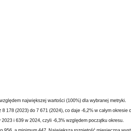
 względem największej wartości (100%) dla wybranej metryki.
 8 178 (2023) do 7 671 (2024), co daje -6,2% w całym okresie 
 2023 i 639 w 2024, czyli -6,3% względem początku okresu.
o 956, a minimum 447. Największa rozpiętość miesięczna wystą