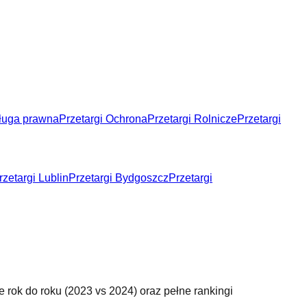
sługa prawna
Przetargi Ochrona
Przetargi Rolnicze
Przetargi
rzetargi Lublin
Przetargi Bydgoszcz
Przetargi
 rok do roku (
2023 vs 2024
) oraz pełne rankingi