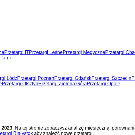
ne
Przetargi IT
Przetargi Leśne
Przetargi Medyczne
Przetargi Ob
targi
rgi Łódź
Przetargi Poznań
Przetargi Gdańsk
Przetargi Szczecin
P
e
Przetargi Olsztyn
Przetargi Zielona Góra
Przetargi Opole
u
2023
.
Na tej stronie zobaczysz analizę miesięczną, porównanie
etargi Białystok
aby znaleźć nowe przetargi.