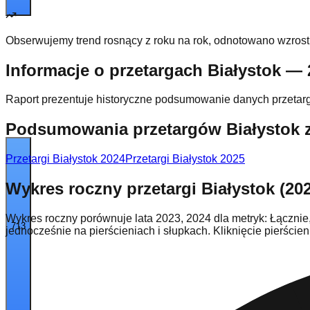
Obserwujemy trend rosnący z roku na rok, odnotowano wzrost 
Informacje o przetargach Białystok —
Raport prezentuje historyczne podsumowanie danych przetar
Podsumowania przetargów Białystok z
Przetargi Białystok
2024
Przetargi Białystok
2025
Wykres roczny przetargi Białystok (20
Wykres roczny porównuje lata 2023, 2024 dla metryk: Łącznie
713
jednocześnie na pierścieniach i słupkach. Kliknięcie pierśc