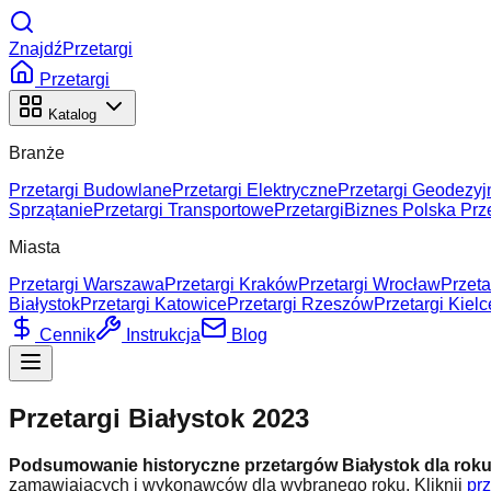
ZnajdźPrzetargi
Przetargi
Katalog
Branże
Przetargi Budowlane
Przetargi Elektryczne
Przetargi Geodezyj
Sprzątanie
Przetargi Transportowe
Przetargi
Biznes Polska Prze
Miasta
Przetargi Warszawa
Przetargi Kraków
Przetargi Wrocław
Przeta
Białystok
Przetargi Katowice
Przetargi Rzeszów
Przetargi Kielc
Cennik
Instrukcja
Blog
Przetargi Białystok 2023
Podsumowanie historyczne przetargów Białystok dla rok
zamawiających i wykonawców dla wybranego roku.
Kliknij
prz