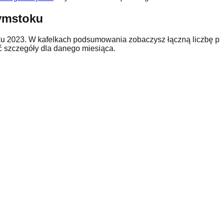
ymstoku
ku
2023
. W kafelkach podsumowania zobaczysz łączną liczbę p
ć szczegóły dla danego miesiąca.